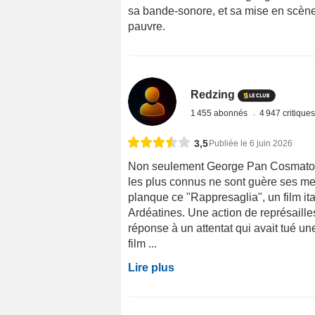
sa bande-sonore, et sa mise en scène 
pauvre.
Redzing
1 455 abonnés
4 947 critique
3,5
Publiée le 6 juin 2026
Non seulement George Pan Cosmatos es
les plus connus ne sont guère ses mei
planque ce "Rappresaglia", un film ita
Ardéatines. Une action de représail
réponse à un attentat qui avait tué un
film ...
Lire plus