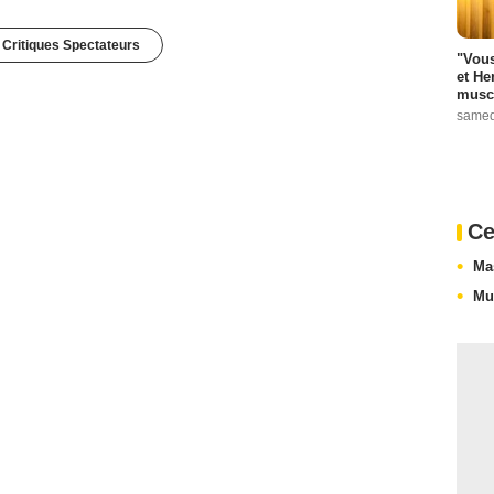
 Critiques Spectateurs
"Vous
et He
muscl
samed
Ce
Ma
Mu