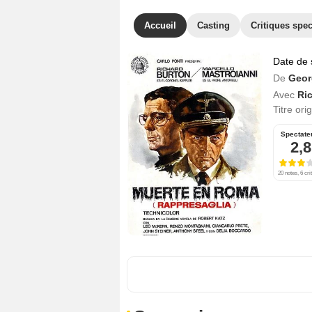
Accueil
Casting
Critiques spec
Date de 
De
Geor
Avec
Ri
Titre ori
Spectate
2,8
20 notes, 6 cri