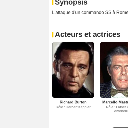
Synopsis
L'attaque d'un commando SS à Rome p
Acteurs et actrices
Richard Burton
Marcello Mast
Rôle : Herbert Kappler
Rôle : Father 
Antonelli