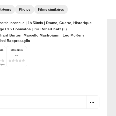
tateurs
Photos
Films similaires
sortie inconnue
|
1h 50min
|
Drame
,
Guerre
,
Historique
ge Pan Cosmatos
Par
Robert Katz (II)
|
chard Burton
,
Marcello Mastroianni
,
Leo McKern
ginal
Rappresaglia
urs
Mes amis
--
tiques