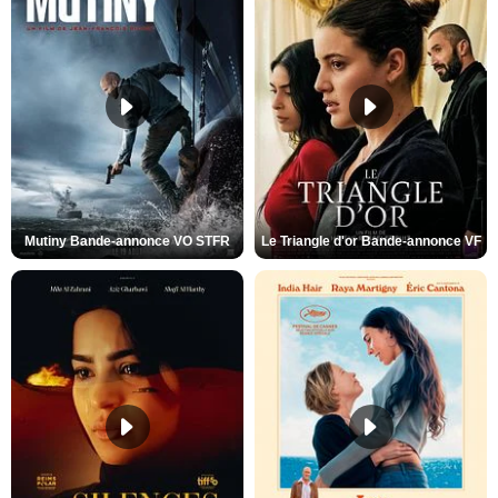
Mutiny Bande-annonce VO STFR
Le Triangle d'or Bande-annonce VF