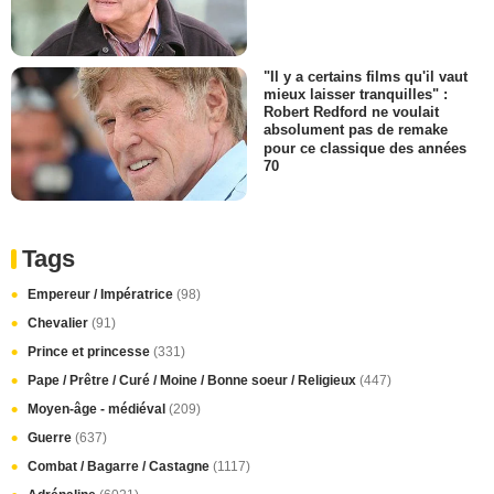
"Il y a certains films qu'il vaut
mieux laisser tranquilles" :
Robert Redford ne voulait
absolument pas de remake
pour ce classique des années
70
Tags
Empereur / Impératrice
(98)
Chevalier
(91)
Prince et princesse
(331)
Pape / Prêtre / Curé / Moine / Bonne soeur / Religieux
(447)
Moyen-âge - médiéval
(209)
Guerre
(637)
Combat / Bagarre / Castagne
(1117)