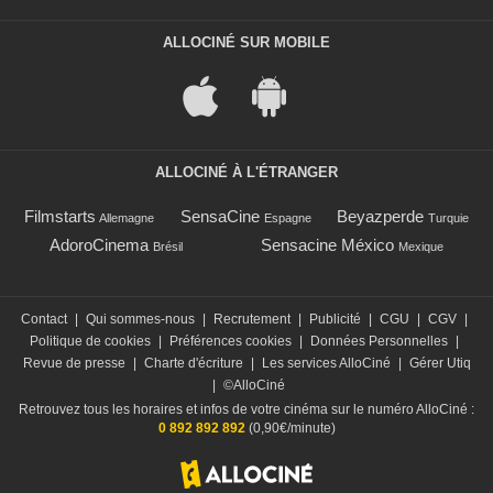
ALLOCINÉ SUR MOBILE
ALLOCINÉ À L'ÉTRANGER
Filmstarts
SensaCine
Beyazperde
Allemagne
Espagne
Turquie
AdoroCinema
Sensacine México
Brésil
Mexique
Contact
|
Qui sommes-nous
|
Recrutement
|
Publicité
|
CGU
|
CGV
|
Politique de cookies
|
Préférences cookies
|
Données Personnelles
|
Revue de presse
|
Charte d'écriture
|
Les services AlloCiné
|
Gérer Utiq
|
©AlloCiné
Retrouvez tous les horaires et infos de votre cinéma sur le numéro AlloCiné :
0 892 892 892
(0,90€/minute)