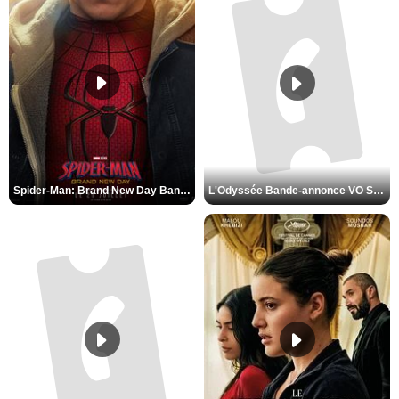
Spider-Man: Brand New Day Bande-annonce VO STFR
L'Odyssée Bande-annonce VO STFR