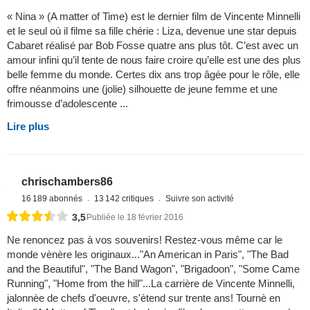
« Nina » (A matter of Time) est le dernier film de Vincente Minnelli
et le seul où il filme sa fille chérie : Liza, devenue une star depuis
Cabaret réalisé par Bob Fosse quatre ans plus tôt. C’est avec un
amour infini qu’il tente de nous faire croire qu’elle est une des plus
belle femme du monde. Certes dix ans trop âgée pour le rôle, elle
offre néanmoins une (jolie) silhouette de jeune femme et une
frimousse d’adolescente ...
Lire plus
chrischambers86
16 189 abonnés
13 142 critiques
Suivre son activité
3,5
Publiée le 18 février 2016
Ne renoncez pas à vos souvenirs! Restez-vous même car le
monde vènère les originaux..."An American in Paris", "The Bad
and the Beautiful", "The Band Wagon", "Brigadoon", "Some Came
Running", "Home from the hill"...La carrière de Vincente Minnelli,
jalonnèe de chefs d'oeuvre, s'ètend sur trente ans! Tournè en