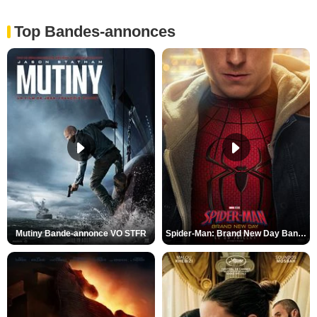
Top Bandes-annonces
Mutiny Bande-annonce VO STFR
Spider-Man: Brand New Day Bande-annonce VO STFR