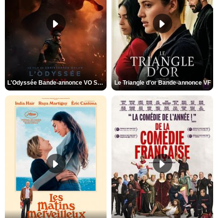
L'Odyssée Bande-annonce VO STFR
Le Triangle d'or Bande-annonce VF