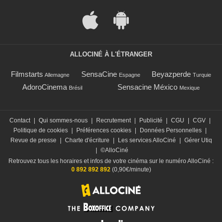
ALLOCINÉ À L'ÉTRANGER
Filmstarts
SensaCine
Beyazperde
Allemagne
Espagne
Turquie
AdoroCinema
Sensacine México
Brésil
Mexique
Contact
|
Qui sommes-nous
|
Recrutement
|
Publicité
|
CGU
|
CGV
|
Politique de cookies
|
Préférences cookies
|
Données Personnelles
|
Revue de presse
|
Charte d'écriture
|
Les services AlloCiné
|
Gérer Utiq
|
©AlloCiné
Retrouvez tous les horaires et infos de votre cinéma sur le numéro AlloCiné :
0 892 892 892
(0,90€/minute)