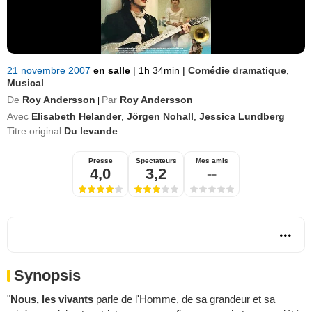
21 novembre 2007
en salle
|
1h 34min
|
Comédie dramatique
,
Musical
De
Roy Andersson
Par
Roy Andersson
|
Avec
Elisabeth Helander
,
Jörgen Nohall
,
Jessica Lundberg
Titre original
Du levande
Presse
Spectateurs
Mes amis
4,0
3,2
--
Synopsis
"
Nous, les vivants
parle de l'Homme, de sa grandeur et sa