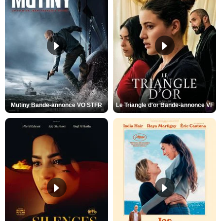
Mutiny Bande-annonce VO STFR
Le Triangle d'or Bande-annonce VF