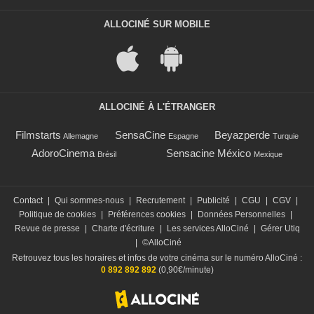
ALLOCINÉ SUR MOBILE
ALLOCINÉ À L'ÉTRANGER
Filmstarts
SensaCine
Beyazperde
Allemagne
Espagne
Turquie
AdoroCinema
Sensacine México
Brésil
Mexique
Contact
|
Qui sommes-nous
|
Recrutement
|
Publicité
|
CGU
|
CGV
|
Politique de cookies
|
Préférences cookies
|
Données Personnelles
|
Revue de presse
|
Charte d'écriture
|
Les services AlloCiné
|
Gérer Utiq
|
©AlloCiné
Retrouvez tous les horaires et infos de votre cinéma sur le numéro AlloCiné :
0 892 892 892
(0,90€/minute)