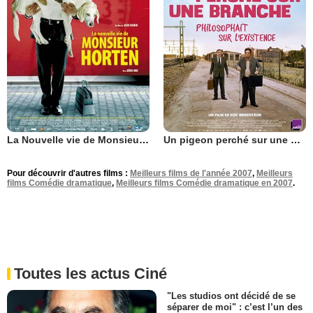
La Nouvelle vie de Monsieur Horten
Un pigeon perché sur une branche philosophait sur l’existence
Pour découvrir d'autres films :
Meilleurs films de l'année 2007
,
Meilleurs
films Comédie dramatique
,
Meilleurs films Comédie dramatique en 2007
.
Toutes les actus Ciné
"Les studios ont décidé de se
séparer de moi" : c’est l’un des