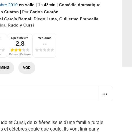
mbre 2010
en salle
|
1h 43min
|
Comédie dramatique
os Cuarón
Par
Carlos Cuarón
|
el García Bernal
,
Diego Luna
,
Guillermo Francella
ginal
Rudo y Cursi
e
Spectateurs
Mes amis
2,8
--
es
174 notes, 32 critiques
MING
VOD
udo et Cursi, deux frères issus d'une famille rurale
 et célèbres coûte que coûte. Ils vont finir par y