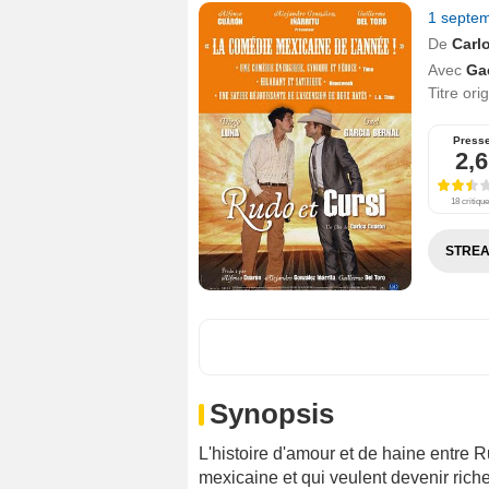
1 septe
De
Carl
Avec
Ga
Titre ori
Press
2,6
18 critiqu
STREA
Synopsis
L'histoire d'amour et de haine entre R
mexicaine et qui veulent devenir riches