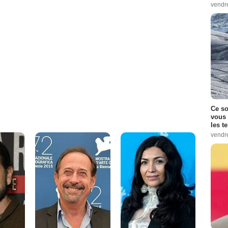
vendr
Ce so
vous 
les t
vendr