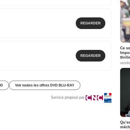
REGARDER
Ce so
Impos
REGARDER
thrill
vendr
OD
Voir toutes les offres DVD BLU-RAY
Service proposé par
Qu’es
méch