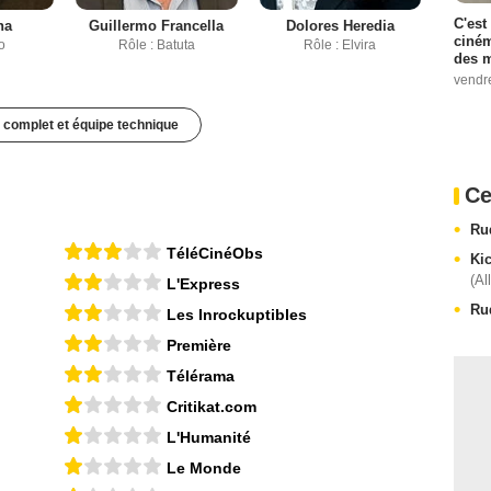
C'est
na
Guillermo Francella
Dolores Heredia
ciném
o
Rôle : Batuta
Rôle : Elvira
des m
vendr
 complet et équipe technique
Ce
Ru
TéléCinéObs
Kic
(Al
L'Express
Ru
Les Inrockuptibles
Première
Télérama
Critikat.com
L'Humanité
Le Monde