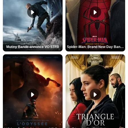
Mutiny Bande-annonce VO STFR
Spider-Man: Brand New Day Bande-annonce VO STFR