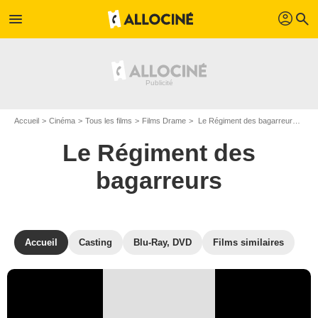
profil
menu
search
Accueil
Cinéma
Tous les films
Films Drame
Le Régiment des bagarreurs de William Keighley
Le Régiment des
bagarreurs
Accueil
Casting
Blu-Ray, DVD
Films similaires