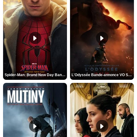
Spider-Man: Brand New Day Bande-annonce VO STFR
L'Odyssée Bande-annonce VO STFR