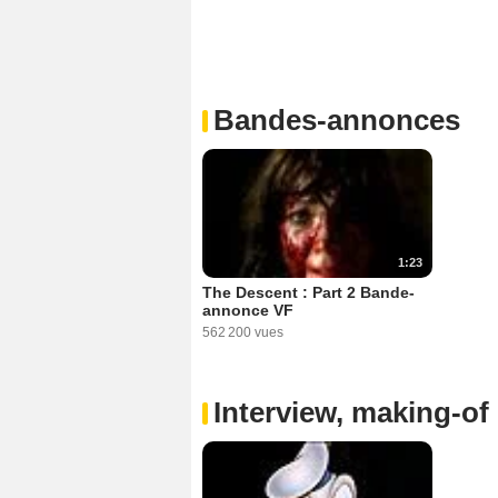
Bandes-annonces
1:23
The Descent : Part 2 Bande-
annonce VF
562 200 vues
Interview, making-of 