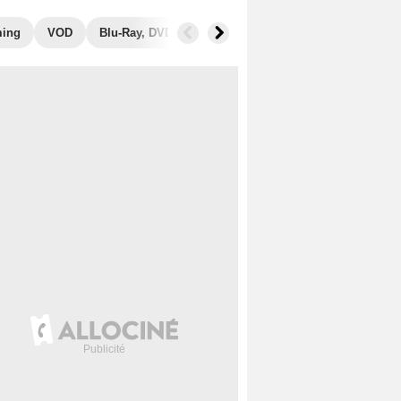
ming
VOD
Blu-Ray, DVD
Photos
Musique
Secrets de