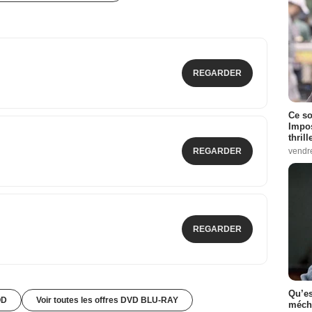
REGARDER
Ce so
Impos
thrill
REGARDER
vendr
REGARDER
Qu’es
OD
Voir toutes les offres DVD BLU-RAY
méch