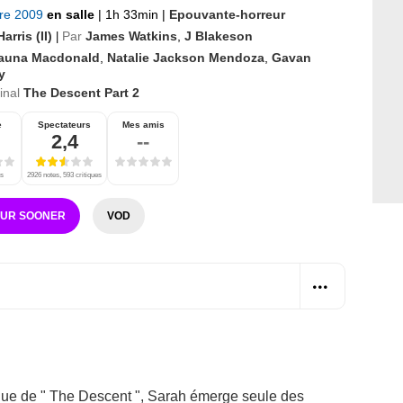
bre 2009
en salle
|
1h 33min
|
Epouvante-horreur
arris (II)
Par
James Watkins
,
J Blakeson
|
auna Macdonald
,
Natalie Jackson Mendoza
,
Gavan
y
ginal
The Descent Part 2
e
Spectateurs
Mes amis
2,4
--
es
2926 notes, 593 critiques
SUR SOONER
VOD
que de " The Descent ", Sarah émerge seule des