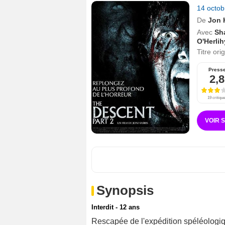
14 octo
De
Jon H
Avec
Sh
O'Herlih
Titre ori
Press
2,8
19 critiqu
VOIR 
Synopsis
Interdit - 12 ans
Rescapée de l'expédition spéléologi