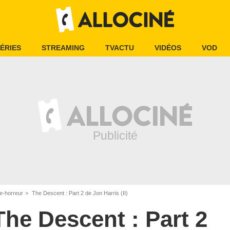
ÉRIES
STREAMING
TVACTU
VIDÉOS
VOD
e-horreur
The Descent : Part 2 de Jon Harris (II)
The Descent : Part 2