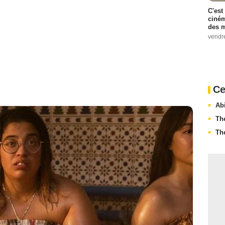
C'est
ciném
des m
vendr
Ce
Ab
Th
Th