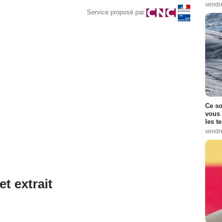
vendr
Service proposé par
Ce so
vous 
les t
vendr
et extrait