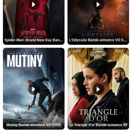
Spider-Man: Brand New Day Bande-annonce VO STFR
L'Odyssée Bande-annonce VO STFR
Mutiny Bande-annonce VO STFR
Le Triangle d'or Bande-annonce VF