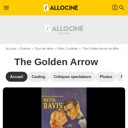
profil
menu
search
Accueil
Cinéma
Tous les films
Films Comédie
The Golden Arrow de Alfred E. Green
The Golden Arrow
Accueil
Casting
Critiques spectateurs
Photos
Film