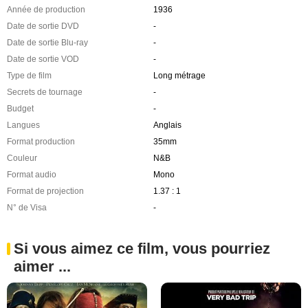
Année de production
1936
Date de sortie DVD
-
Date de sortie Blu-ray
-
Date de sortie VOD
-
Type de film
Long métrage
Secrets de tournage
-
Budget
-
Langues
Anglais
Format production
35mm
Couleur
N&B
Format audio
Mono
Format de projection
1.37 : 1
N° de Visa
-
Si vous aimez ce film, vous pourriez
aimer ...