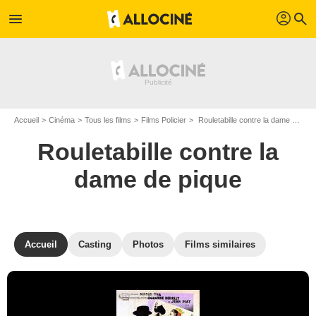
profil
menu
search
Accueil
Cinéma
Tous les films
Films Policier
Rouletabille contre la dame de pique de Christian Chamborant
Rouletabille contre la
dame de pique
Accueil
Casting
Photos
Films similaires