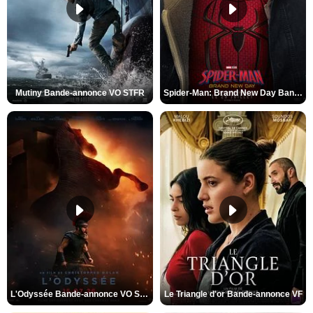
Mutiny Bande-annonce VO STFR
Spider-Man: Brand New Day Bande-annonce VO STFR
L'Odyssée Bande-annonce VO STFR
Le Triangle d'or Bande-annonce VF