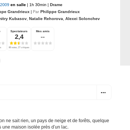
 2009
en salle
|
1h 30min
|
Drame
ippe Grandrieux
Par
Philippe Grandrieux
|
mitry Kubasov
,
Natalie Rehorova
,
Alexei Solonchev
e
Spectateurs
Mes amis
2,4
--
es
86 notes, 27 critiques
n ne sait rien, un pays de neige et de forêts, quelque
s une maison isolée près d'un lac.