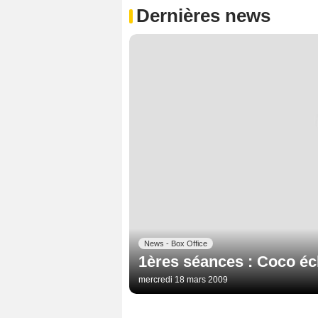
Dernières news
News - Box Office
1ères séances : Coco écl
mercredi 18 mars 2009