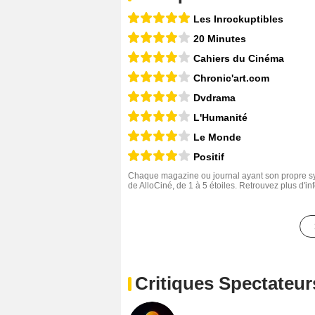
Les Inrockuptibles
20 Minutes
Cahiers du Cinéma
Chronic'art.com
Dvdrama
L'Humanité
Le Monde
Positif
Chaque magazine ou journal ayant son propre sys
de AlloCiné, de 1 à 5 étoiles. Retrouvez plus d'i
Critiques Spectateur