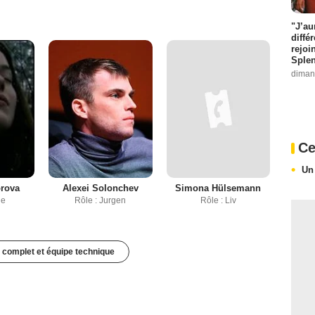
"J’au
diffé
rejoi
Splen
diman
Ce
Un
orova
Alexei Solonchev
Simona Hülsemann
ge
Rôle : Jurgen
Rôle : Liv
 complet et équipe technique