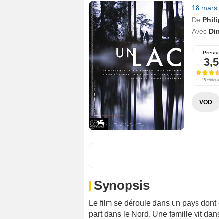
18 mars
De
Phil
Avec
Di
Press
3,5
15 critiqu
VOD
Synopsis
Le film se déroule dans un pays dont o
part dans le Nord. Une famille vit dan