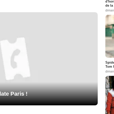
d'hor
de la
diman
Spide
Tom 
diman
ate Paris !