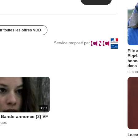
ir toutes les offres VOD
Service proposé par
Elle 
Bigel
honne
dans 
diman
1:07
c Bande-annonce (2) VF
vues
Locar