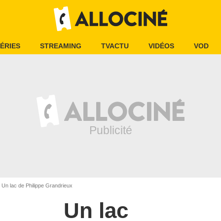
ÉRIES
STREAMING
TVACTU
VIDÉOS
VOD
Un lac de Philippe Grandrieux
Un lac