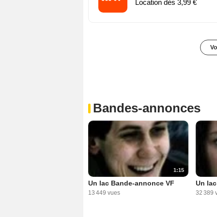
Location dès 3,99 €
Vo
Bandes-annonces
1:15
Un lac Bande-annonce VF
Un la
13 449 vues
32 389 