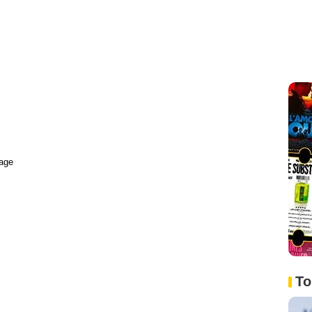
age
To