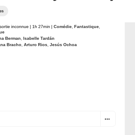
es
sortie inconnue
|
1h 27min
|
Comédie
,
Fantastique
,
que
na Berman
,
Isabelle Tardán
ana Bracho
,
Arturo Rios
,
Jesús Ochoa