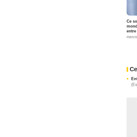
Ce so
monde
entre
mercr
Ce
En
(E