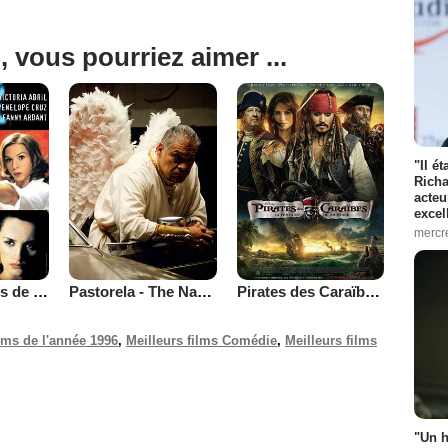
, vous pourriez aimer ...
"Il é
Richa
acteu
excel
mercr
Sans nouvelles de Dieu
Pastorela - The Nativity Play
Pirates des Caraïbes : la Fontaine de Jouvence
ilms de l'année 1996
,
Meilleurs films Comédie
,
Meilleurs films
"Un h