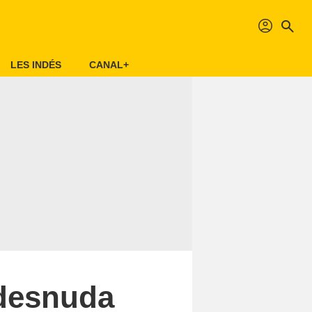
profil
search
LES INDÉS
CANAL+
 desnuda