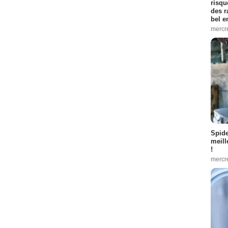
risqu
des r
bel 
mercr
Spid
meill
!
mercr