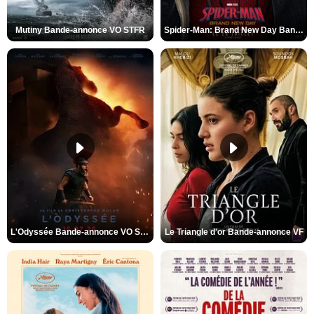
Mutiny Bande-annonce VO STFR
Spider-Man: Brand New Day Bande-annonce VO STFR
L'Odyssée Bande-annonce VO STFR
Le Triangle d'or Bande-annonce VF