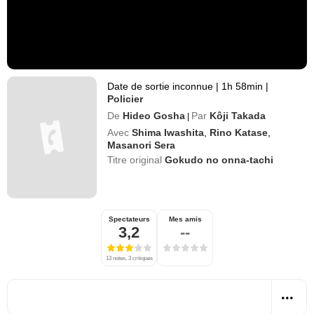
Date de sortie inconnue
|
1h 58min
|
Policier
De
Hideo Gosha
Par
Kôji Takada
|
Avec
Shima Iwashita
,
Rino Katase
,
Masanori Sera
Titre original
Gokudo no onna-tachi
Spectateurs
Mes amis
3,2
--
13 notes, 3 critiques