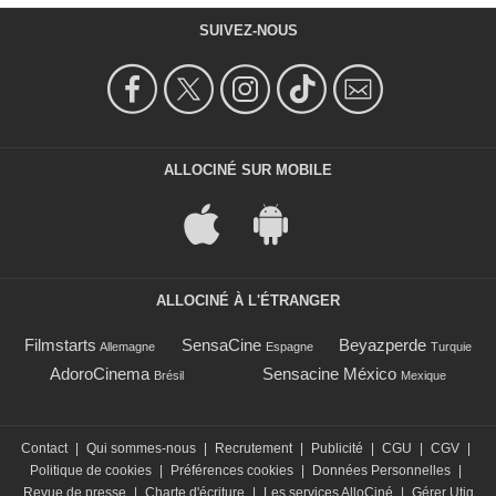
SUIVEZ-NOUS
ALLOCINÉ SUR MOBILE
ALLOCINÉ À L'ÉTRANGER
Filmstarts
SensaCine
Beyazperde
Allemagne
Espagne
Turquie
AdoroCinema
Sensacine México
Brésil
Mexique
Contact
|
Qui sommes-nous
|
Recrutement
|
Publicité
|
CGU
|
CGV
|
Politique de cookies
|
Préférences cookies
|
Données Personnelles
|
Revue de presse
|
Charte d'écriture
|
Les services AlloCiné
|
Gérer Utiq