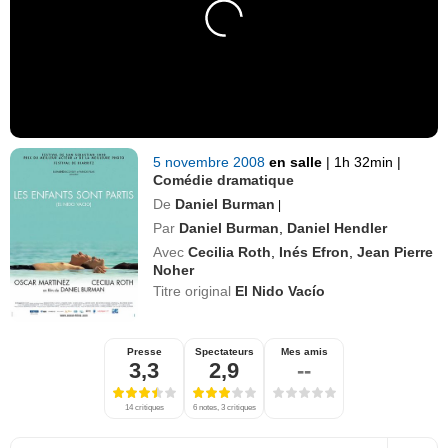
5 novembre 2008
en salle
|
1h 32min
|
Comédie dramatique
De
Daniel Burman
|
Par
Daniel Burman
,
Daniel Hendler
Avec
Cecilia Roth
,
Inés Efron
,
Jean Pierre
Noher
Titre original
El Nido Vacío
Presse
Spectateurs
Mes amis
3,3
2,9
--
14 critiques
6 notes, 3 critiques