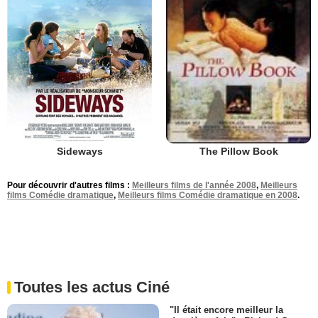
Sideways
The Pillow Book
Pour découvrir d'autres films :
Meilleurs films de l'année 2008
,
Meilleurs
films Comédie dramatique
,
Meilleurs films Comédie dramatique en 2008
.
Toutes les actus Ciné
"Il était encore meilleur la