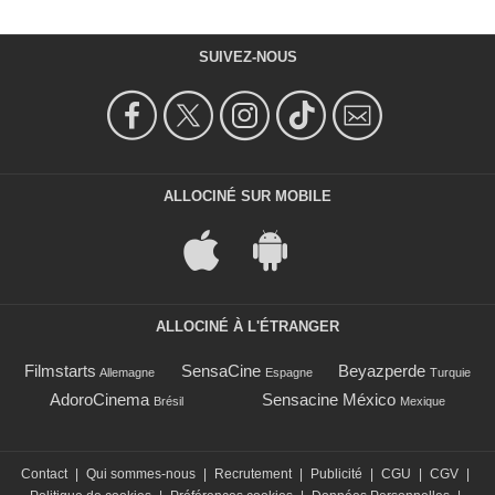
SUIVEZ-NOUS
ALLOCINÉ SUR MOBILE
ALLOCINÉ À L'ÉTRANGER
Filmstarts
SensaCine
Beyazperde
Allemagne
Espagne
Turquie
AdoroCinema
Sensacine México
Brésil
Mexique
Contact
|
Qui sommes-nous
|
Recrutement
|
Publicité
|
CGU
|
CGV
|