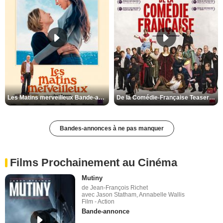
Les Matins merveilleux Bande-annonce VF
De la Comédie-Française Teaser VF
Bandes-annonces à ne pas manquer
Films Prochainement au Cinéma
Mutiny
de Jean-François Richet
avec Jason Statham, Annabelle Wallis
Film - Action
Bande-annonce