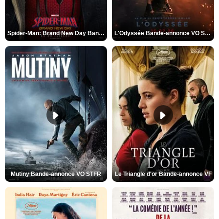
Spider-Man: Brand New Day Bande-annonce VO STFR
L'Odyssée Bande-annonce VO STFR
Mutiny Bande-annonce VO STFR
Le Triangle d'or Bande-annonce VF