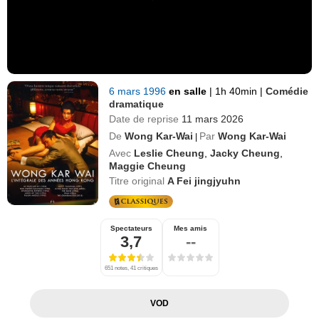
6 mars 1996
en salle
|
1h 40min
|
Comédie
dramatique
Date de reprise
11 mars 2026
De
Wong Kar-Wai
Par
Wong Kar-Wai
|
Avec
Leslie Cheung
,
Jacky Cheung
,
Maggie Cheung
Titre original
A Fei jingjyuhn
Spectateurs
Mes amis
3,7
--
651 notes, 41 critiques
VOD