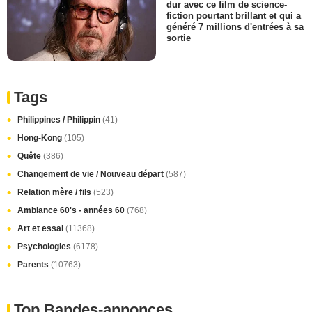
dur avec ce film de science-
fiction pourtant brillant et qui a
généré 7 millions d'entrées à sa
sortie
Tags
Philippines / Philippin
(41)
Hong-Kong
(105)
Quête
(386)
Changement de vie / Nouveau départ
(587)
Relation mère / fils
(523)
Ambiance 60's - années 60
(768)
Art et essai
(11368)
Psychologies
(6178)
Parents
(10763)
Top Bandes-annonces