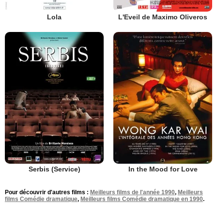
Lola
L'Eveil de Maximo Oliveros
Serbis (Service)
In the Mood for Love
Pour découvrir d'autres films :
Meilleurs films de l'année 1990
,
Meilleurs
films Comédie dramatique
,
Meilleurs films Comédie dramatique en 1990
.