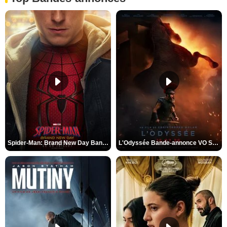
Spider-Man: Brand New Day Bande-annonce VO STFR
L'Odyssée Bande-annonce VO STFR