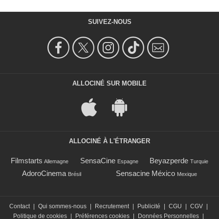
SUIVEZ-NOUS
ALLOCINÉ SUR MOBILE
ALLOCINÉ À L'ÉTRANGER
Filmstarts
SensaCine
Beyazperde
Allemagne
Espagne
Turquie
AdoroCinema
Sensacine México
Brésil
Mexique
Contact
|
Qui sommes-nous
|
Recrutement
|
Publicité
|
CGU
|
CGV
|
Politique de cookies
|
Préférences cookies
|
Données Personnelles
|