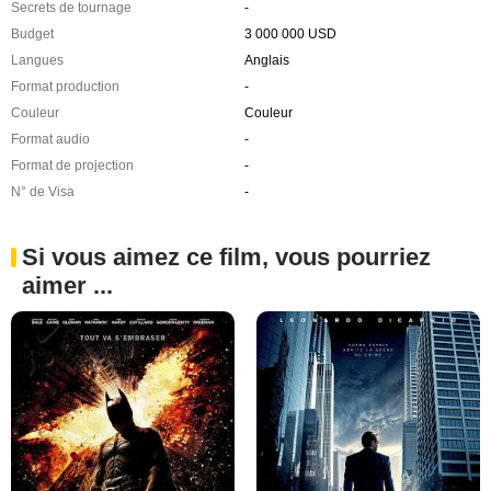
Secrets de tournage
-
Budget
3 000 000 USD
Langues
Anglais
Format production
-
Couleur
Couleur
Format audio
-
Format de projection
-
N° de Visa
-
Si vous aimez ce film, vous pourriez
aimer ...