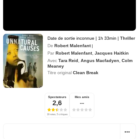
Date de sortie inconnue
|
1h 33min
|
Thriller
De
Robert Malenfant
|
Par
Robert Malenfant
,
Jacques Haitkin
Avec
Tara Reid
,
Angus Macfadyen
,
Colm
Meaney
Titre original
Clean Break
Spectateurs
Mes amis
2,6
--
18 notes, 5 critiques