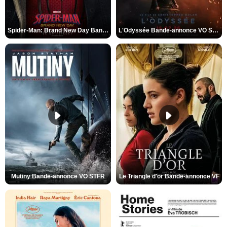
Spider-Man: Brand New Day Bande-annonce VO STFR
L'Odyssée Bande-annonce VO STFR
Mutiny Bande-annonce VO STFR
Le Triangle d'or Bande-annonce VF