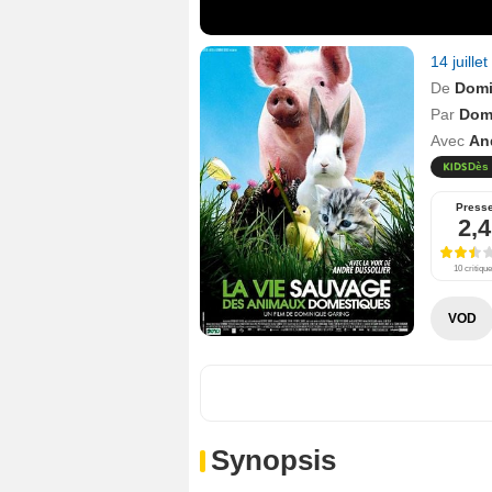
14 juille
De
Domi
Par
Dom
Avec
An
Dès 
Press
2,4
10 critiqu
VOD
Synopsis