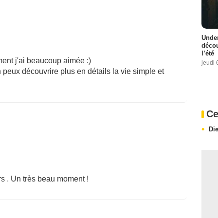
Under
décou
l’été
ement j'ai beaucoup aimée :)
jeudi 
 peux découvrire plus en détails la vie simple et
Ce
Di
rs . Un très beau moment !