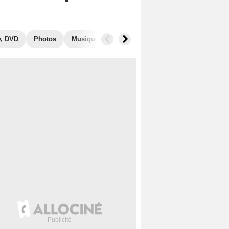
y, DVD
Photos
Musique
Secrets de tournage
Box Office