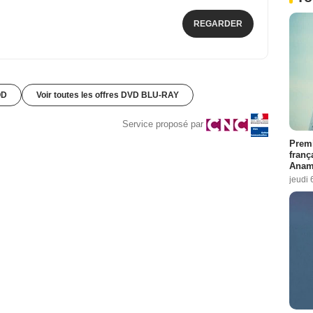
REGARDER
OD
Voir toutes les offres DVD BLU-RAY
Service proposé par
Premi
franç
Anama
jeudi 