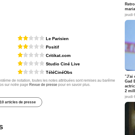
Retro
maria
jeudi 
Le Parisien
Positif
Critikat.com
Studio Ciné Live
TéléCinéObs
"J'ai
tème de notation, toutes les notes attribuées sont remises au barême
Gad E
nfos sur notre page
Revue de presse
pour en savoir plus.
actri
2 mil
jeudi 
10 articles de presse
s