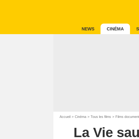
NEWS
CINÉMA
S
Accueil
Cinéma
Tous les films
Films document
La Vie sa