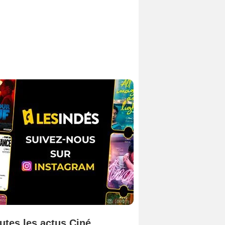
utes les actus Ciné