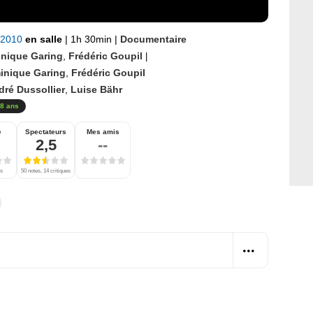
t 2010
en salle
|
1h 30min
|
Documentaire
nique Garing
,
Frédéric Goupil
|
inique Garing
,
Frédéric Goupil
dré Dussollier
,
Luise Bähr
8 ans
e
Spectateurs
Mes amis
2,5
--
es
50 notes, 14 critiques