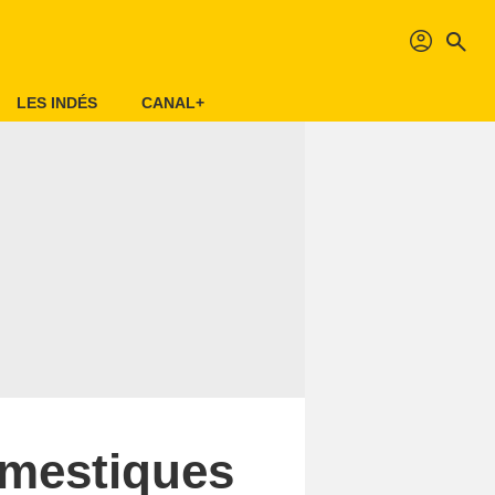
profil
search
LES INDÉS
CANAL+
omestiques