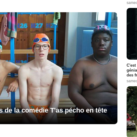
samed
C'est
génia
des f
samed
os de la comédie T'as pécho en tête