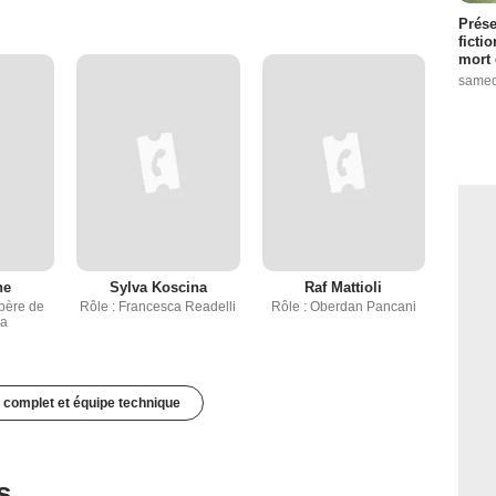
Prése
ficti
mort 
samed
ne
Sylva Koscina
Raf Mattioli
 père de
Rôle : Francesca Readelli
Rôle : Oberdan Pancani
na
 complet et équipe technique
s