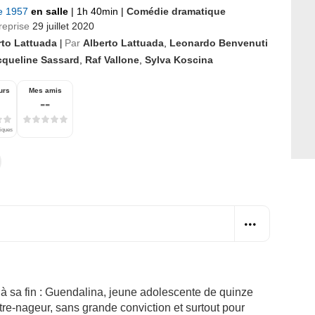
re 1957
en salle
|
1h 40min
|
Comédie dramatique
reprise
29 juillet 2020
rto Lattuada
Par
Alberto Lattuada
,
Leonardo Benvenuti
|
cqueline Sassard
,
Raf Vallone
,
Sylva Koscina
urs
Mes amis
--
tiques
 à sa fin : Guendalina, jeune adolescente de quinze
aître-nageur, sans grande conviction et surtout pour