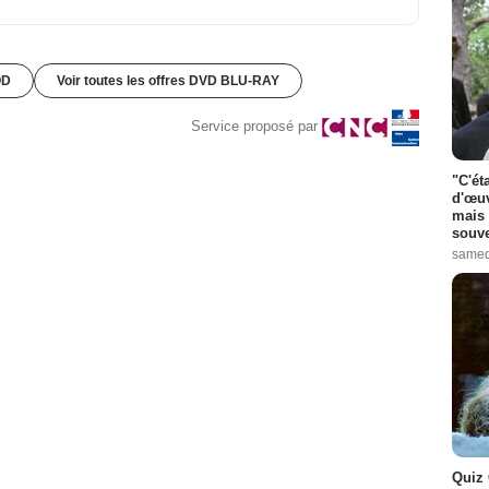
OD
Voir toutes les offres DVD BLU-RAY
Service proposé par
"C'ét
d'œuv
mais 
souve
samed
Quiz 