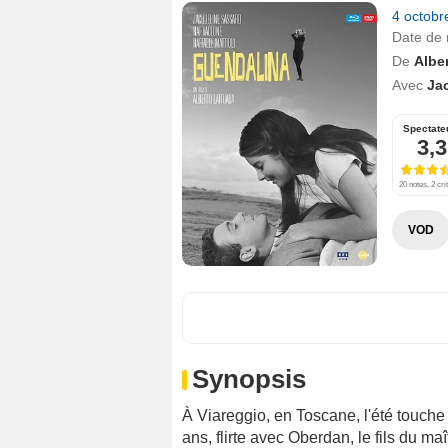
4 octob
Date de 
De
Albe
Avec
Ja
Spectate
3,3
20 notes, 2 cri
VOD
Synopsis
À Viareggio, en Toscane, l'été touche
ans, flirte avec Oberdan, le fils du m