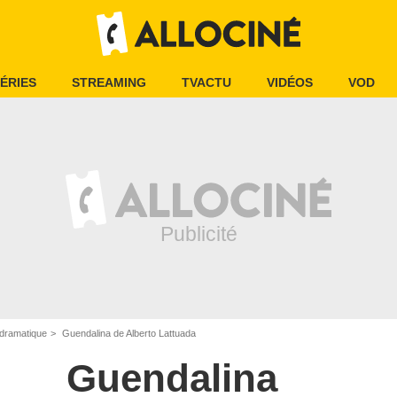
ÉRIES
STREAMING
TVACTU
VIDÉOS
VOD
dramatique
Guendalina de Alberto Lattuada
Guendalina