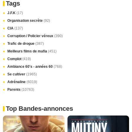
Tags
J.F.K
(17)
Organisation secrète
(92)
CIA
(137)
Corruption / Policier véreux
(390)
Trafic de drogue
(387)
Meilleurs films de mafia
(451)
Complot
(419)
Ambiance 60's - années 60
(768)
Se cultiver
(1965)
Adrénaline
(6019)
Parents
(10763)
Top Bandes-annonces