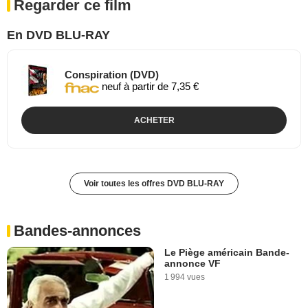
Regarder ce film
En DVD BLU-RAY
Conspiration (DVD)
neuf à partir de 7,35 €
ACHETER
Voir toutes les offres DVD BLU-RAY
Bandes-annonces
Le Piège américain Bande-
annonce VF
1 994 vues