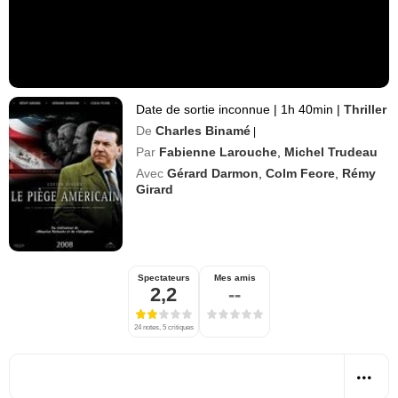
Date de sortie inconnue
|
1h 40min
|
Thriller
De
Charles Binamé
|
Par
Fabienne Larouche
,
Michel Trudeau
Avec
Gérard Darmon
,
Colm Feore
,
Rémy
Girard
Spectateurs
Mes amis
2,2
--
24 notes, 5 critiques