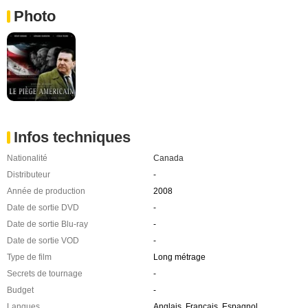
Photo
Infos techniques
Nationalité
Canada
Distributeur
-
Année de production
2008
Date de sortie DVD
-
Date de sortie Blu-ray
-
Date de sortie VOD
-
Type de film
Long métrage
Secrets de tournage
-
Budget
-
Langues
Anglais, Français, Espagnol