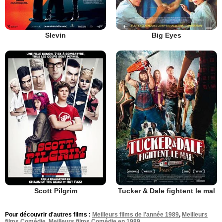
Slevin
Big Eyes
Scott Pilgrim
Tucker & Dale fightent le mal
Pour découvrir d'autres films :
Meilleurs films de l'année 1989
,
Meilleurs
films Comédie
,
Meilleurs films Comédie en 1989
.