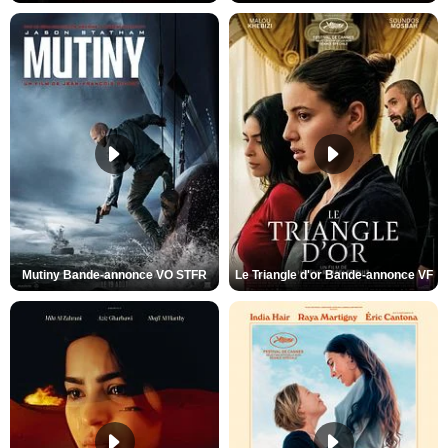
Mutiny Bande-annonce VO STFR
Le Triangle d'or Bande-annonce VF