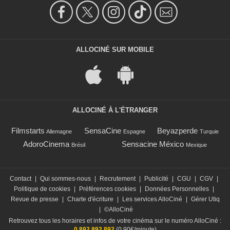
ALLOCINÉ SUR MOBILE
ALLOCINÉ À L'ÉTRANGER
Filmstarts
SensaCine
Beyazperde
Allemagne
Espagne
Turquie
AdoroCinema
Sensacine México
Brésil
Mexique
Contact
|
Qui sommes-nous
|
Recrutement
|
Publicité
|
CGU
|
CGV
|
Politique de cookies
|
Préférences cookies
|
Données Personnelles
|
Revue de presse
|
Charte d'écriture
|
Les services AlloCiné
|
Gérer Utiq
|
©AlloCiné
Retrouvez tous les horaires et infos de votre cinéma sur le numéro AlloCiné :
0 892 892 892
(0,90€/minute)