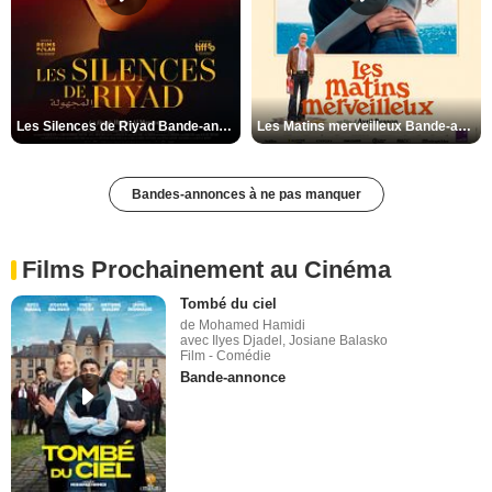
Les Silences de Riyad Bande-annonce VO STFR
Les Matins merveilleux Bande-annonce VF
Bandes-annonces à ne pas manquer
Films Prochainement au Cinéma
Tombé du ciel
de Mohamed Hamidi
avec Ilyes Djadel, Josiane Balasko
Film - Comédie
Bande-annonce