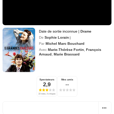
Date de sortie inconnue
|
Drame
De
Sophie Lorain
|
Par
Michel Marc Bouchard
Avec
Marie-Thérèse Fortin
,
François
Arnaud
,
Marie Brassard
Spectateurs
Mes amis
2,9
--
22 notes, 3 critiques