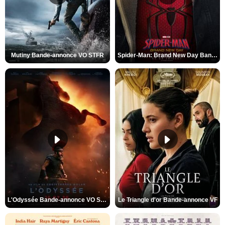
Mutiny Bande-annonce VO STFR
Spider-Man: Brand New Day Bande-annonce VO STFR
L'Odyssée Bande-annonce VO STFR
Le Triangle d'or Bande-annonce VF