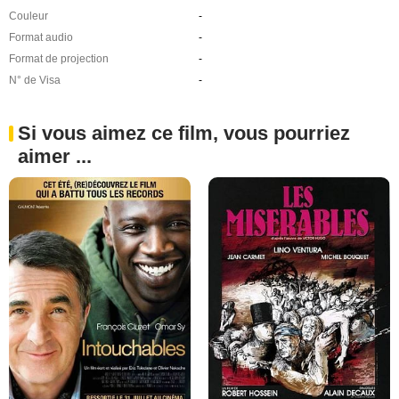
Couleur
-
Format audio
-
Format de projection
-
N° de Visa
-
Si vous aimez ce film, vous pourriez
aimer ...