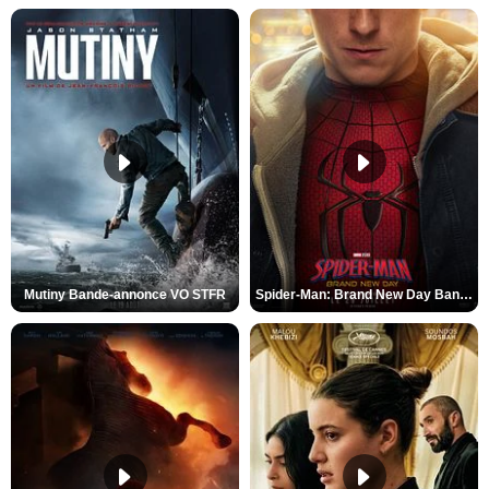
Mutiny Bande-annonce VO STFR
Spider-Man: Brand New Day Bande-annonce VO STFR