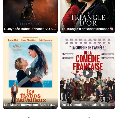
L'Odyssée Bande-annonce VO STFR
Le Triangle d'or Bande-annonce VF
Les Matins merveilleux Bande-annonce VF
De la Comédie-Française Teaser VF