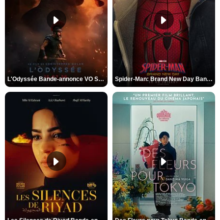
L'Odyssée Bande-annonce VO STFR
Spider-Man: Brand New Day Bande-annonce VO STFR