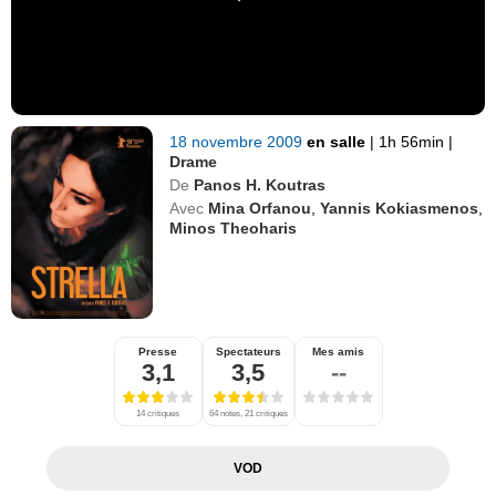
18 novembre 2009
en salle
|
1h 56min
|
Drame
De
Panos H. Koutras
Avec
Mina Orfanou
,
Yannis Kokiasmenos
,
Minos Theoharis
Presse
Spectateurs
Mes amis
3,1
3,5
--
14 critiques
64 notes, 21 critiques
VOD