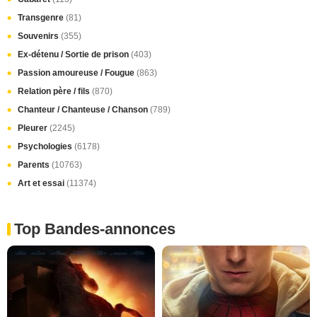
Transgenre
(81)
Souvenirs
(355)
Ex-détenu / Sortie de prison
(403)
Passion amoureuse / Fougue
(863)
Relation père / fils
(870)
Chanteur / Chanteuse / Chanson
(789)
Pleurer
(2245)
Psychologies
(6178)
Parents
(10763)
Art et essai
(11374)
Top Bandes-annonces