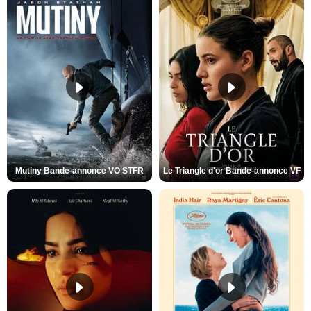
Mutiny Bande-annonce VO STFR
Le Triangle d'or Bande-annonce VF