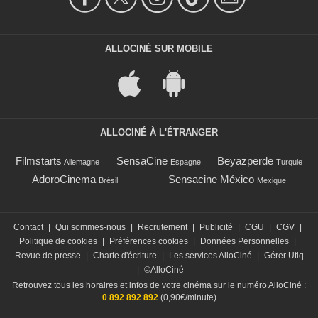
ALLOCINÉ SUR MOBILE
ALLOCINÉ À L'ÉTRANGER
Filmstarts
SensaCine
Beyazperde
Allemagne
Espagne
Turquie
AdoroCinema
Sensacine México
Brésil
Mexique
Contact
|
Qui sommes-nous
|
Recrutement
|
Publicité
|
CGU
|
CGV
|
Politique de cookies
|
Préférences cookies
|
Données Personnelles
|
Revue de presse
|
Charte d'écriture
|
Les services AlloCiné
|
Gérer Utiq
|
©AlloCiné
Retrouvez tous les horaires et infos de votre cinéma sur le numéro AlloCiné :
0 892 892 892
(0,90€/minute)