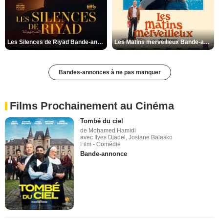
Les Silences de Riyad Bande-annonce VO STFR
Les Matins merveilleux Bande-annonce VF
Bandes-annonces à ne pas manquer
Films Prochainement au Cinéma
Tombé du ciel
de Mohamed Hamidi
avec Ilyes Djadel, Josiane Balasko
Film - Comédie
Bande-annonce