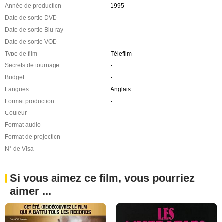
Année de production
1995
Date de sortie DVD
-
Date de sortie Blu-ray
-
Date de sortie VOD
-
Type de film
Télefilm
Secrets de tournage
-
Budget
-
Langues
Anglais
Format production
-
Couleur
-
Format audio
-
Format de projection
-
N° de Visa
-
Si vous aimez ce film, vous pourriez
aimer ...