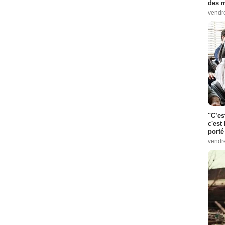
des m
vendr
"C’es
c'est 
porté
vendr