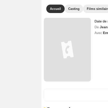
Accueil
Casting
Films similair
Date de 
De
Jean
Avec
Er