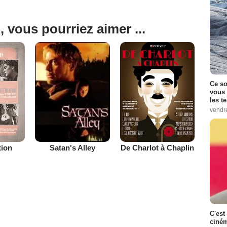
, vous pourriez aimer ...
Ce so
vous 
les t
vendr
tion
De Charlot à Chaplin
Satan's Alley
C'est
ciném