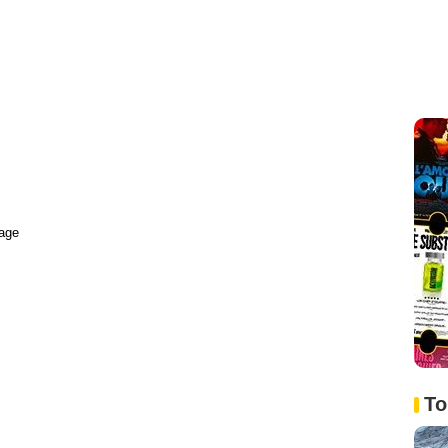
age
To