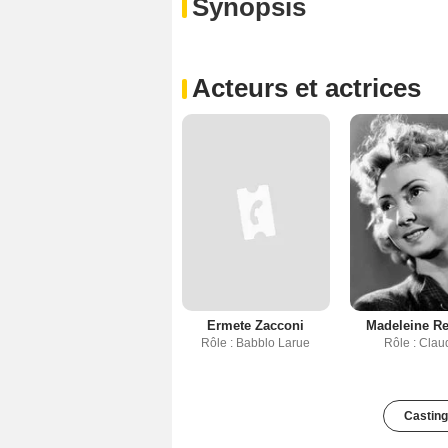
Synopsis
Acteurs et actrices
Ermete Zacconi
Madeleine R
Rôle : Babblo Larue
Rôle : Clau
Casting