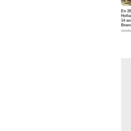
En 20
Holla
14 an
Bran
vendr