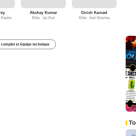
rey
Akshay Kumar
Girish Karnad
a Pasha
Rôle : Jai Puri
Rôle : Anil Sharma
 complet et équipe technique
To