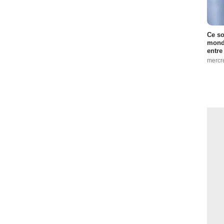
Ce so
monde
entre
mercr