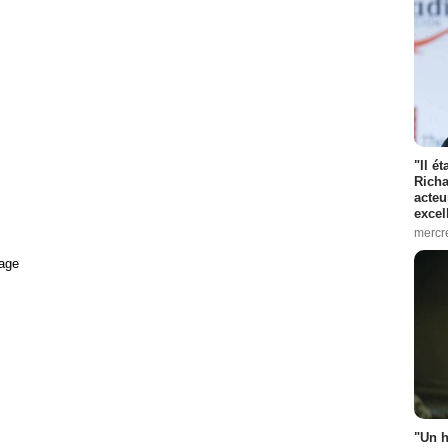
"Il é
Richa
acteu
excel
mercr
age
"Un h