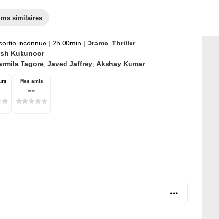
lms similaires
sortie inconnue
|
2h 00min
|
Drame
,
Thriller
sh Kukunoor
armila Tagore
,
Javed Jaffrey
,
Akshay Kumar
urs
Mes amis
--