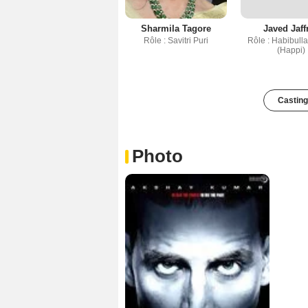
Sharmila Tagore
Javed Jaff
Rôle : Savitri Puri
Rôle : Habibull
(Happi)
Casting
Photo