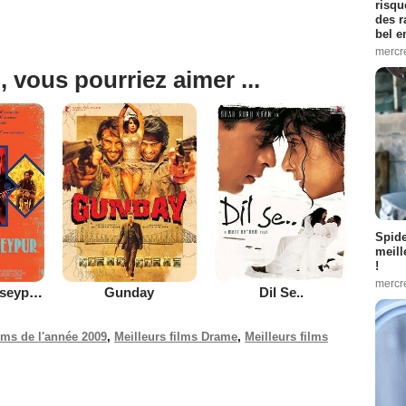
risqu
des r
bel 
mercr
, vous pourriez aimer ...
Spid
meill
!
mercr
Gangs of Wasseypur - Part 2
Gunday
Dil Se..
ilms de l'année 2009
,
Meilleurs films Drame
,
Meilleurs films