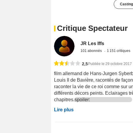
Casting
Critique Spectateur
JR Les Iffs
101 abonnés
1 151 critiques
2,5
Publiée le 29 octobre 2017
film allemand de Hans-Jurgen Syberb
Louis II de Bavière, racontés de façon 
raconter la vie de ce roi comme sur u
différents décors peints. Eclairages t
chapitres.
spoiler:
Lire plus