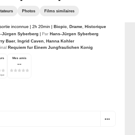
tateurs
Photos
Films similaires
sortie inconnue
|
2h 20min
|
Biopic
,
Drame
,
Historique
-Jürgen Syberberg
Par
Hans-Jürgen Syberberg
|
rry Baer
,
Ingrid Caven
,
Hanna Kohler
ginal
Requiem fur Einem Jungfraulichen Konig
urs
Mes amis
--
tique