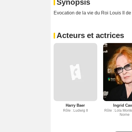
Synopsis
Evocation de la vie du Roi Louis II d
Acteurs et actrices
Harry Baer
Ingrid Ca
Rôle : Ludwig II
Rôle : Lola Monte
Norne