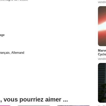
vendr
age
Marve
rançais, Allemand
Cyclo
vendr
, vous pourriez aimer ...