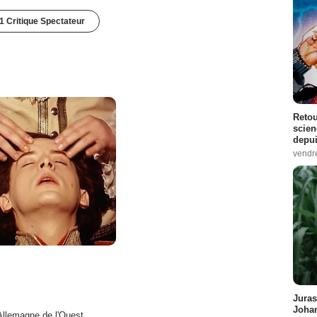
1 Critique Spectateur
Retou
scien
depui
vendr
Juras
Johan
Allemagne de l'Ouest