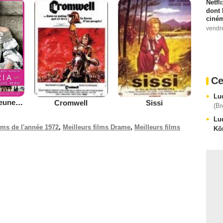
Netfl
dont 
ciném
vendr
Ce
Lu
Victoria : les jeunes années d'une reine
Cromwell
Sissi
(Br
Lu
ilms de l'année 1972
,
Meilleurs films Drame
,
Meilleurs films
Kö