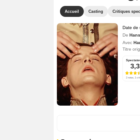
Accueil
Casting
Critiques spec
Date de 
De
Hans
Avec
Ha
Titre ori
Spectate
3,3
2 notes, 1 cri