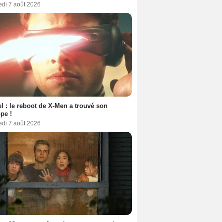
edi 7 août 2026
l : le reboot de X-Men a trouvé son
pe !
edi 7 août 2026