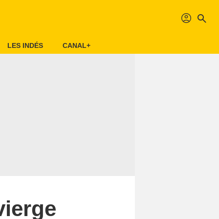
profil
search
LES INDÉS
CANAL+
vierge