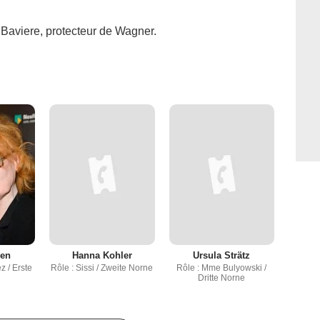
e Baviere, protecteur de Wagner.
ven
Hanna Kohler
Ursula Strätz
z / Erste
Rôle : Sissi / Zweite Norne
Rôle : Mme Bulyowski /
Dritte Norne