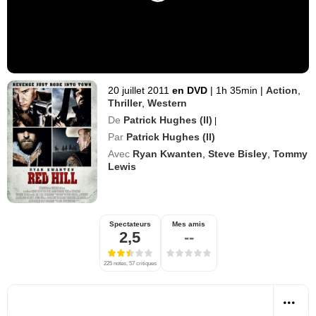
20 juillet 2011
en DVD
|
1h 35min
|
Action
,
Thriller
,
Western
De
Patrick Hughes (II)
|
Par
Patrick Hughes (II)
Avec
Ryan Kwanten
,
Steve Bisley
,
Tommy
Lewis
Spectateurs
Mes amis
2,5
--
225 notes, 57 critiques