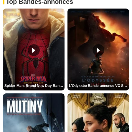
Top Bandes-annonces
Spider-Man: Brand New Day Bande-annonce VO STFR
L'Odyssée Bande-annonce VO STFR