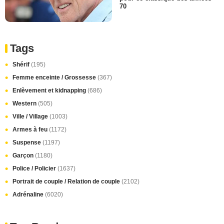
70
Tags
Shérif
(195)
Femme enceinte / Grossesse
(367)
Enlèvement et kidnapping
(686)
Western
(505)
Ville / Village
(1003)
Armes à feu
(1172)
Suspense
(1197)
Garçon
(1180)
Police / Policier
(1637)
Portrait de couple / Relation de couple
(2102)
Adrénaline
(6020)