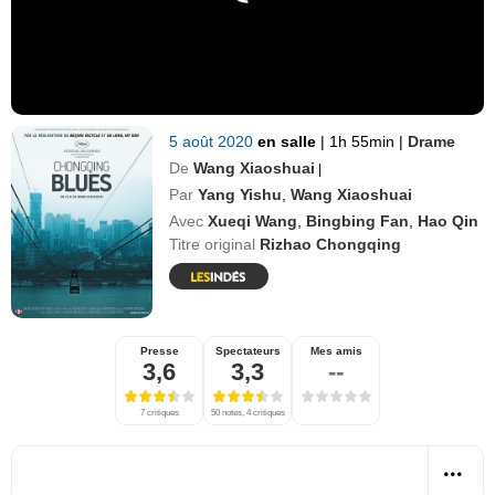
5 août 2020
en salle
|
1h 55min
|
Drame
De
Wang Xiaoshuai
|
Par
Yang Yishu
,
Wang Xiaoshuai
Avec
Xueqi Wang
,
Bingbing Fan
,
Hao Qin
Titre original
Rizhao Chongqing
Presse
Spectateurs
Mes amis
3,6
3,3
--
7 critiques
50 notes, 4 critiques