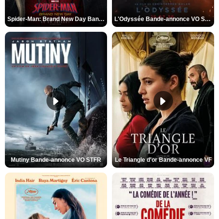
Spider-Man: Brand New Day Bande-annonce VO STFR
L'Odyssée Bande-annonce VO STFR
Mutiny Bande-annonce VO STFR
Le Triangle d'or Bande-annonce VF