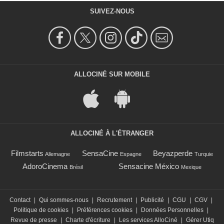
SUIVEZ-NOUS
ALLOCINÉ SUR MOBILE
ALLOCINÉ À L'ÉTRANGER
Filmstarts
SensaCine
Beyazperde
Allemagne
Espagne
Turquie
AdoroCinema
Sensacine México
Brésil
Mexique
Contact
|
Qui sommes-nous
|
Recrutement
|
Publicité
|
CGU
|
CGV
|
Politique de cookies
|
Préférences cookies
|
Données Personnelles
|
Revue de presse
|
Charte d'écriture
|
Les services AlloCiné
|
Gérer Utiq