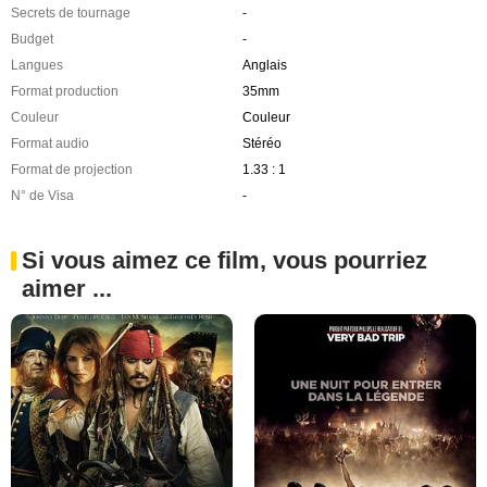
Secrets de tournage
-
Budget
-
Langues
Anglais
Format production
35mm
Couleur
Couleur
Format audio
Stéréo
Format de projection
1.33 : 1
N° de Visa
-
Si vous aimez ce film, vous pourriez
aimer ...