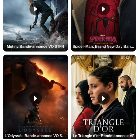
Mutiny Bande-annonce VO STFR
Spider-Man: Brand New Day Bande-annonce VO STFR
L'Odyssée Bande-annonce VO STFR
Le Triangle d'or Bande-annonce VF