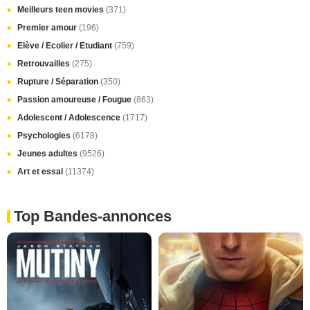
Meilleurs teen movies
(371)
Premier amour
(196)
Elève / Ecolier / Etudiant
(759)
Retrouvailles
(275)
Rupture / Séparation
(350)
Passion amoureuse / Fougue
(863)
Adolescent / Adolescence
(1717)
Psychologies
(6178)
Jeunes adultes
(9526)
Art et essai
(11374)
Top Bandes-annonces