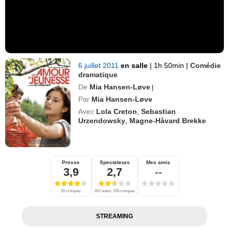
6 juillet 2011
en salle
|
1h 50min
|
Comédie
dramatique
De
Mia Hansen-Løve
|
Par
Mia Hansen-Løve
Avec
Lola Creton
,
Sebastian
Urzendowsky
,
Magne-Håvard Brekke
Presse
Spectateurs
Mes amis
3,9
2,7
--
20 critiques
931 notes, 156 critiques
STREAMING