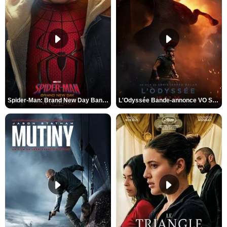
Spider-Man: Brand New Day Bande-annonce VO STFR
L'Odyssée Bande-annonce VO STFR