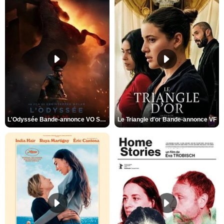
L'Odyssée Bande-annonce VO STFR
Le Triangle d'or Bande-annonce VF