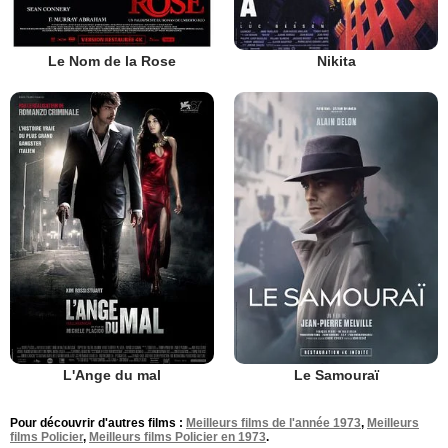
Le Nom de la Rose
Nikita
L'Ange du mal
Le Samouraï
Pour découvrir d'autres films :
Meilleurs films de l'année 1973
,
Meilleurs
films Policier
,
Meilleurs films Policier en 1973
.