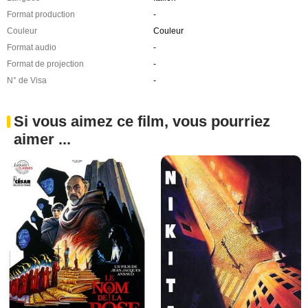
Format production
-
Couleur
Couleur
Format audio
-
Format de projection
-
N° de Visa
-
Si vous aimez ce film, vous pourriez
aimer ...