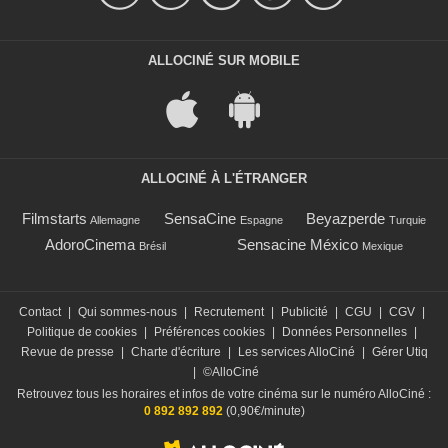
ALLOCINÉ SUR MOBILE
ALLOCINÉ À L'ÉTRANGER
Filmstarts
SensaCine
Beyazperde
Allemagne
Espagne
Turquie
AdoroCinema
Sensacine México
Brésil
Mexique
Contact
|
Qui sommes-nous
|
Recrutement
|
Publicité
|
CGU
|
CGV
|
Politique de cookies
|
Préférences cookies
|
Données Personnelles
|
Revue de presse
|
Charte d'écriture
|
Les services AlloCiné
|
Gérer Utiq
|
©AlloCiné
Retrouvez tous les horaires et infos de votre cinéma sur le numéro AlloCiné :
0 892 892 892
(0,90€/minute)