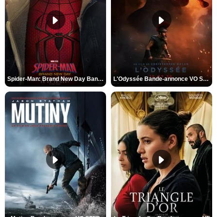
Spider-Man: Brand New Day Bande-annonce VO STFR
L'Odyssée Bande-annonce VO STFR