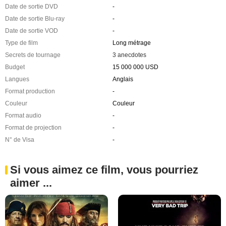
Date de sortie DVD
-
Date de sortie Blu-ray
-
Date de sortie VOD
-
Type de film
Long métrage
Secrets de tournage
3 anecdotes
Budget
15 000 000 USD
Langues
Anglais
Format production
-
Couleur
Couleur
Format audio
-
Format de projection
-
N° de Visa
-
Si vous aimez ce film, vous pourriez
aimer ...