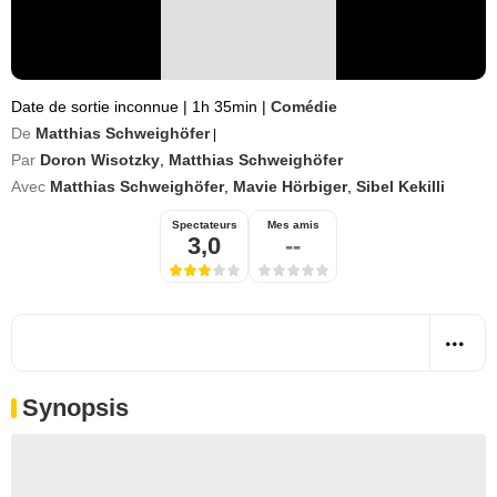
Date de sortie inconnue
|
1h 35min
|
Comédie
De
Matthias Schweighöfer
|
Par
Doron Wisotzky
,
Matthias Schweighöfer
Avec
Matthias Schweighöfer
,
Mavie Hörbiger
,
Sibel Kekilli
Spectateurs
Mes amis
3,0
--
Synopsis