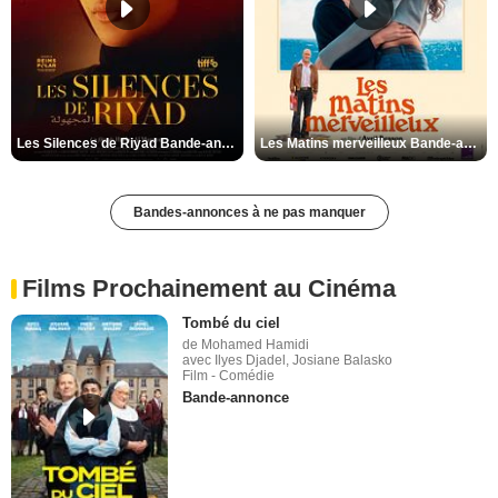
Les Silences de Riyad Bande-annonce VO STFR
Les Matins merveilleux Bande-annonce VF
Bandes-annonces à ne pas manquer
Films Prochainement au Cinéma
Tombé du ciel
de Mohamed Hamidi
avec Ilyes Djadel, Josiane Balasko
Film - Comédie
Bande-annonce