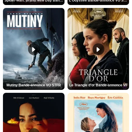
Spider-Man: Brand New Day Bande-annonce VO STFR
L'Odyssée Bande-annonce VO STFR
Mutiny Bande-annonce VO STFR
Le Triangle d'or Bande-annonce VF