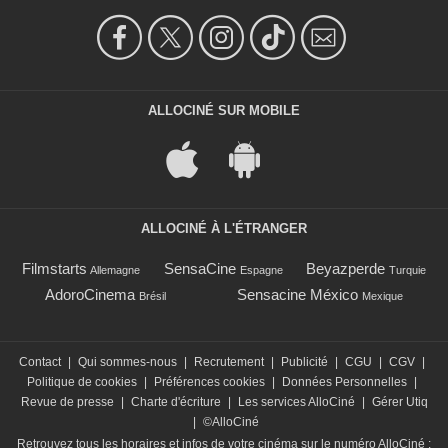
ALLOCINÉ SUR MOBILE
ALLOCINÉ À L'ÉTRANGER
Filmstarts
SensaCine
Beyazperde
Allemagne
Espagne
Turquie
AdoroCinema
Sensacine México
Brésil
Mexique
Contact
|
Qui sommes-nous
|
Recrutement
|
Publicité
|
CGU
|
CGV
|
Politique de cookies
|
Préférences cookies
|
Données Personnelles
|
Revue de presse
|
Charte d'écriture
|
Les services AlloCiné
|
Gérer Utiq
|
©AlloCiné
Retrouvez tous les horaires et infos de votre cinéma sur le numéro AlloCiné :