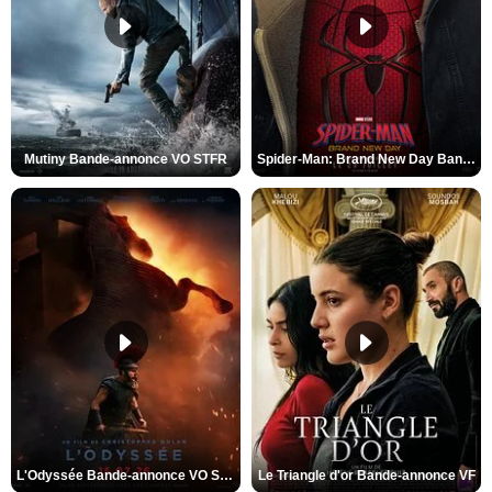
Mutiny Bande-annonce VO STFR
Spider-Man: Brand New Day Bande-annonce VO STFR
L'Odyssée Bande-annonce VO STFR
Le Triangle d'or Bande-annonce VF