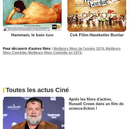
Hammam, le bain turc
Cok Filim Hareketler Bunlar
Pour découvrir d'autres films :
Meilleurs films de l'année 1974
,
Meilleurs
films Comédie
,
Meilleurs films Comédie en 1974
.
Toutes les actus Ciné
Après les films d'action,
Russell Crowe dans un film de
science-fiction !