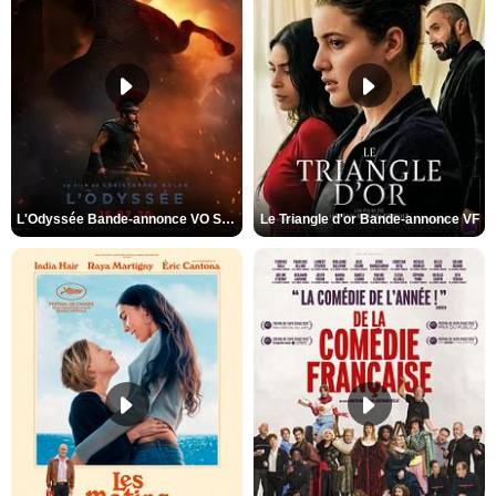
L'Odyssée Bande-annonce VO STFR
Le Triangle d'or Bande-annonce VF