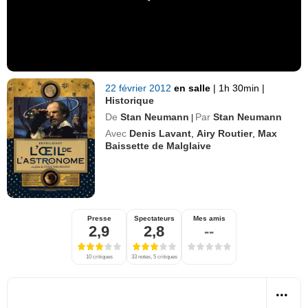
22 février 2012
en salle
|
1h 30min
|
Historique
De
Stan Neumann
Par
Stan Neumann
|
Avec
Denis Lavant
,
Airy Routier
,
Max
Baissette de Malglaive
Presse
Spectateurs
Mes amis
2,9
2,8
--
10 critiques
33 notes, 5 critiques