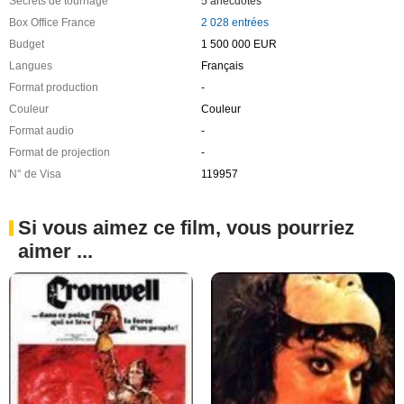
Secrets de tournage
5 anecdotes
Box Office France
2 028 entrées
Budget
1 500 000 EUR
Langues
Français
Format production
-
Couleur
Couleur
Format audio
-
Format de projection
-
N° de Visa
119957
Si vous aimez ce film, vous pourriez
aimer ...