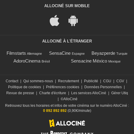
ALLOCINÉ SUR MOBILE
ALLOCINÉ À L'ÉTRANGER
Filmstarts
SensaCine
Beyazperde
Allemagne
Espagne
Turquie
AdoroCinema
Sensacine México
Brésil
Mexique
Contact
|
Qui sommes-nous
|
Recrutement
|
Publicité
|
CGU
|
CGV
|
Politique de cookies
|
Préférences cookies
|
Données Personnelles
|
Revue de presse
|
Charte d'écriture
|
Les services AlloCiné
|
Gérer Utiq
|
©AlloCiné
Retrouvez tous les horaires et infos de votre cinéma sur le numéro AlloCiné :
0 892 892 892
(0,90€/minute)