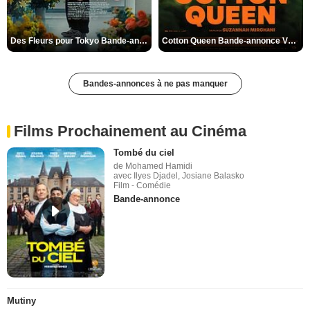
Des Fleurs pour Tokyo Bande-annonce VO STFR
Cotton Queen Bande-annonce VO STFR
Bandes-annonces à ne pas manquer
Films Prochainement au Cinéma
Tombé du ciel
de Mohamed Hamidi
avec Ilyes Djadel, Josiane Balasko
Film - Comédie
Bande-annonce
Mutiny