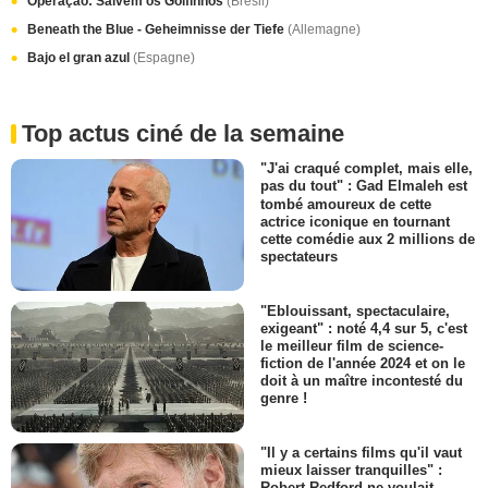
Operação: Salvem os Golfinhos
(Brésil)
Beneath the Blue - Geheimnisse der Tiefe
(Allemagne)
Bajo el gran azul
(Espagne)
Top actus ciné de la semaine
"J'ai craqué complet, mais elle,
pas du tout" : Gad Elmaleh est
tombé amoureux de cette
actrice iconique en tournant
cette comédie aux 2 millions de
spectateurs
"Eblouissant, spectaculaire,
exigeant" : noté 4,4 sur 5, c'est
le meilleur film de science-
fiction de l'année 2024 et on le
doit à un maître incontesté du
genre !
"Il y a certains films qu'il vaut
mieux laisser tranquilles" :
Robert Redford ne voulait