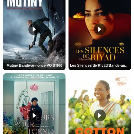
Mutiny Bande-annonce VO STFR
Les Silences de Riyad Bande-annonce VO STFR