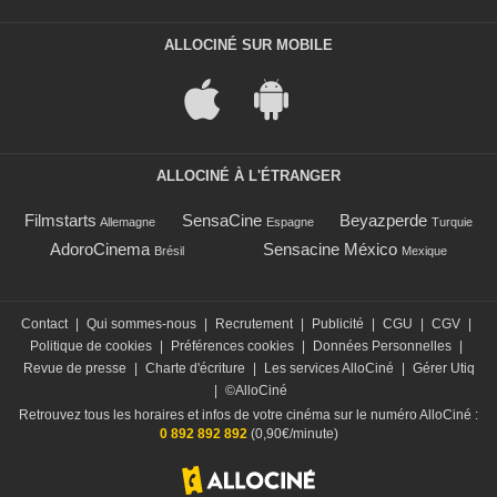
ALLOCINÉ SUR MOBILE
ALLOCINÉ À L'ÉTRANGER
Filmstarts
SensaCine
Beyazperde
Allemagne
Espagne
Turquie
AdoroCinema
Sensacine México
Brésil
Mexique
Contact
|
Qui sommes-nous
|
Recrutement
|
Publicité
|
CGU
|
CGV
|
Politique de cookies
|
Préférences cookies
|
Données Personnelles
|
Revue de presse
|
Charte d'écriture
|
Les services AlloCiné
|
Gérer Utiq
|
©AlloCiné
Retrouvez tous les horaires et infos de votre cinéma sur le numéro AlloCiné :
0 892 892 892
(0,90€/minute)