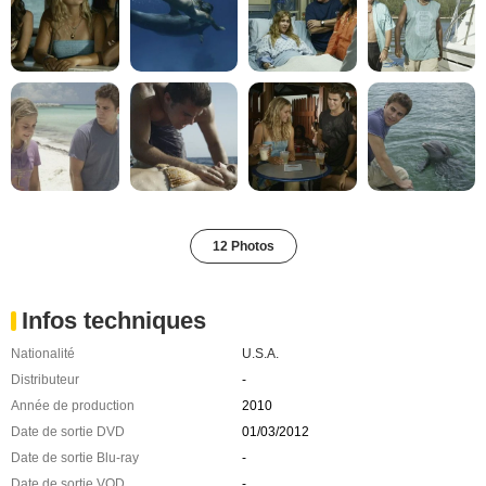
12 Photos
Infos techniques
Nationalité
U.S.A.
Distributeur
-
Année de production
2010
Date de sortie DVD
01/03/2012
Date de sortie Blu-ray
-
Date de sortie VOD
-