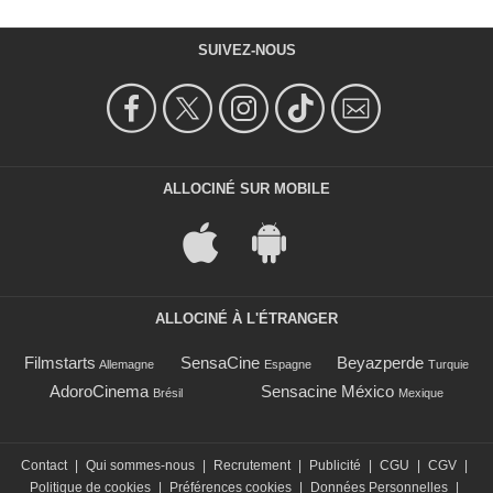
SUIVEZ-NOUS
ALLOCINÉ SUR MOBILE
ALLOCINÉ À L'ÉTRANGER
Filmstarts
SensaCine
Beyazperde
Allemagne
Espagne
Turquie
AdoroCinema
Sensacine México
Brésil
Mexique
Contact
|
Qui sommes-nous
|
Recrutement
|
Publicité
|
CGU
|
CGV
|
Politique de cookies
|
Préférences cookies
|
Données Personnelles
|