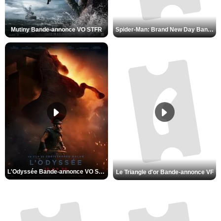
Mutiny Bande-annonce VO STFR
Spider-Man: Brand New Day Bande-annonce VO STFR
L'Odyssée Bande-annonce VO STFR
Le Triangle d'or Bande-annonce VF