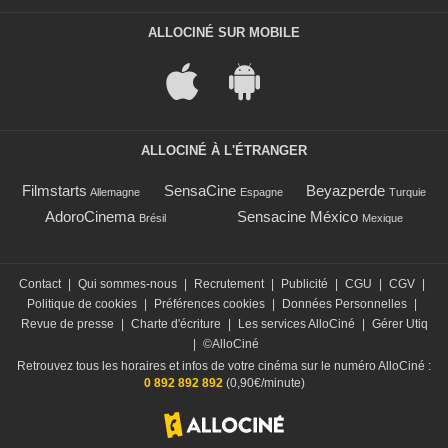
ALLOCINÉ SUR MOBILE
ALLOCINÉ À L'ÉTRANGER
Filmstarts
SensaCine
Beyazperde
Allemagne
Espagne
Turquie
AdoroCinema
Sensacine México
Brésil
Mexique
Contact
|
Qui sommes-nous
|
Recrutement
|
Publicité
|
CGU
|
CGV
|
Politique de cookies
|
Préférences cookies
|
Données Personnelles
|
Revue de presse
|
Charte d'écriture
|
Les services AlloCiné
|
Gérer Utiq
|
©AlloCiné
Retrouvez tous les horaires et infos de votre cinéma sur le numéro AlloCiné :
0 892 892 892
(0,90€/minute)