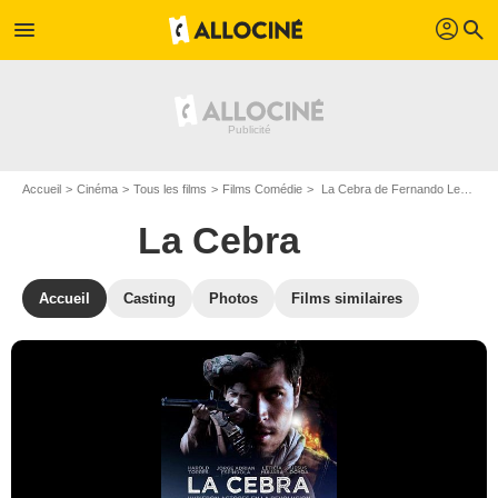
profil
menu
search
Accueil
Cinéma
Tous les films
Films Comédie
La Cebra de Fernando León (II)
La Cebra
Accueil
Casting
Photos
Films similaires