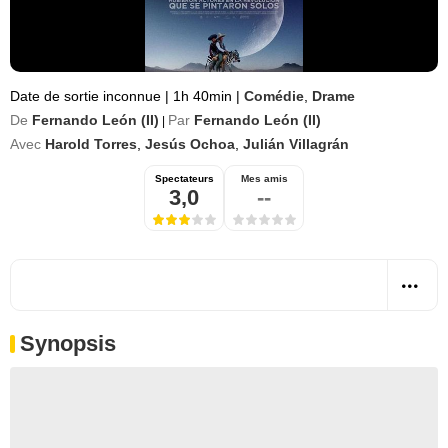
Date de sortie inconnue
|
1h 40min
|
Comédie
,
Drame
De
Fernando León (II)
Par
Fernando León (II)
|
Avec
Harold Torres
,
Jesús Ochoa
,
Julián Villagrán
Spectateurs
Mes amis
3,0
--
Synopsis