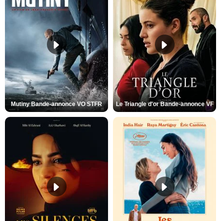
Mutiny Bande-annonce VO STFR
Le Triangle d'or Bande-annonce VF