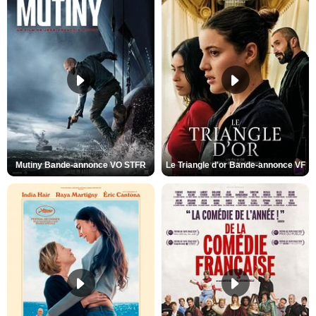
Mutiny Bande-annonce VO STFR
Le Triangle d'or Bande-annonce VF