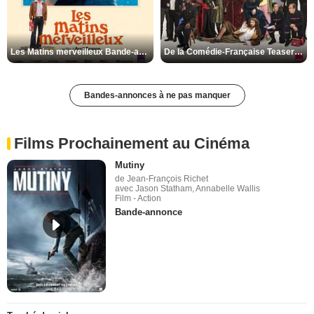
Les Matins merveilleux Bande-annonce VF
De la Comédie-Française Teaser VF
Bandes-annonces à ne pas manquer
Films Prochainement au Cinéma
Mutiny
de Jean-François Richet
avec Jason Statham, Annabelle Wallis
Film - Action
Bande-annonce