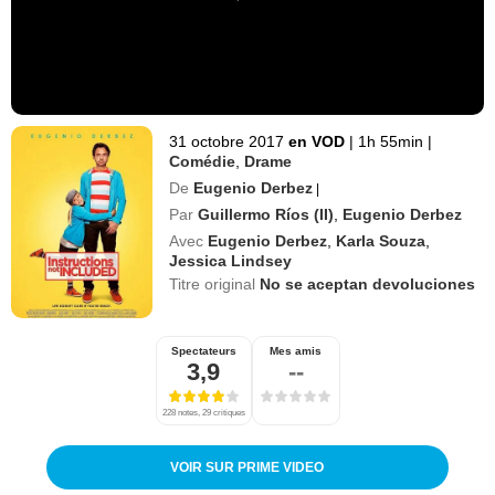
31 octobre 2017
en VOD
|
1h 55min
|
Comédie
,
Drame
De
Eugenio Derbez
|
Par
Guillermo Ríos (II)
,
Eugenio Derbez
Avec
Eugenio Derbez
,
Karla Souza
,
Jessica Lindsey
Titre original
No se aceptan devoluciones
Spectateurs
Mes amis
3,9
--
228 notes, 29 critiques
VOIR SUR PRIME VIDEO