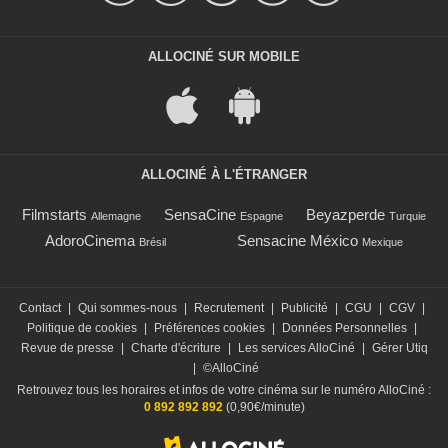
ALLOCINÉ SUR MOBILE
ALLOCINÉ À L'ÉTRANGER
Filmstarts
SensaCine
Beyazperde
Allemagne
Espagne
Turquie
AdoroCinema
Sensacine México
Brésil
Mexique
Contact
|
Qui sommes-nous
|
Recrutement
|
Publicité
|
CGU
|
CGV
|
Politique de cookies
|
Préférences cookies
|
Données Personnelles
|
Revue de presse
|
Charte d'écriture
|
Les services AlloCiné
|
Gérer Utiq
|
©AlloCiné
Retrouvez tous les horaires et infos de votre cinéma sur le numéro AlloCiné :
0 892 892 892
(0,90€/minute)