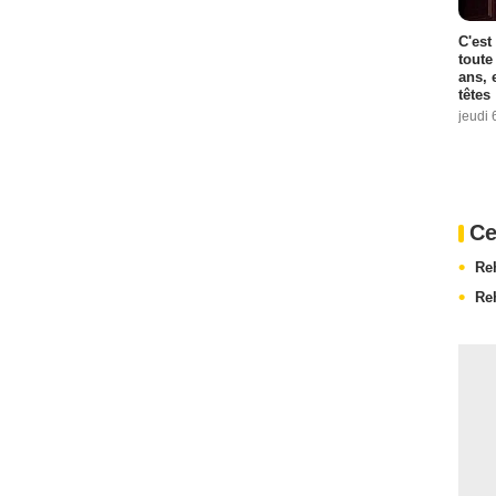
C'est
toute
ans, 
têtes
jeudi 
Ce
Re
Re