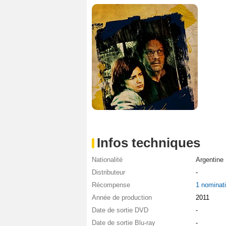
Infos techniques
Nationalité
Argentine
Distributeur
-
Récompense
1 nominat
Année de production
2011
Date de sortie DVD
-
Date de sortie Blu-ray
-