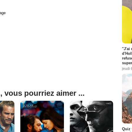
age
"J'ai
d'Hol
refus
super
jeudi 
, vous pourriez aimer ...
Quiz 