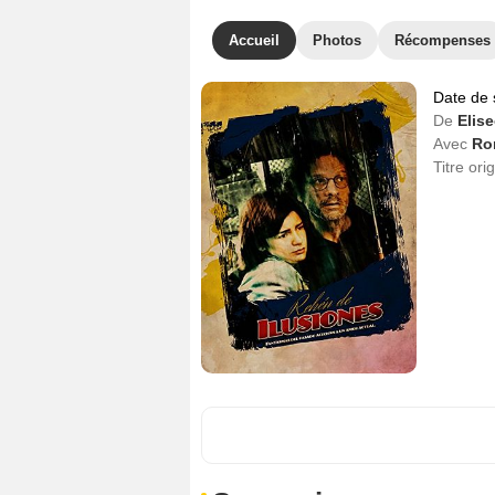
Accueil
Photos
Récompenses
Date de 
De
Elis
Avec
Ro
Titre ori