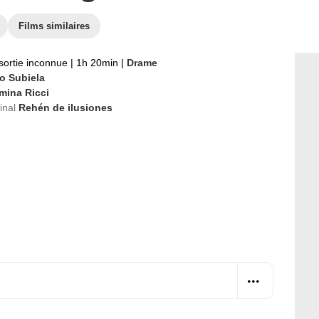
Films similaires
sortie inconnue
|
1h 20min
|
Drame
eo Subiela
mina Ricci
ginal
Rehén de ilusiones