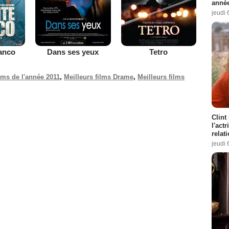
année
jeudi 
lanco
Dans ses yeux
Tetro
ilms de l'année 2011
,
Meilleurs films Drame
,
Meilleurs films
Clint
l'act
relat
jeudi 