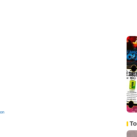
ion
To