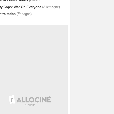
erra Contra Todos
(Brésil)
rty Cops: War On Everyone
(Allemagne)
ntra todos
(Espagne)