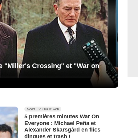
te "Miller's Crossing" et "War on
News - Vu sur le web
5 premières minutes War On
Everyone : Michael Peña et
Alexander Skarsgård en flics
dingues et trash !