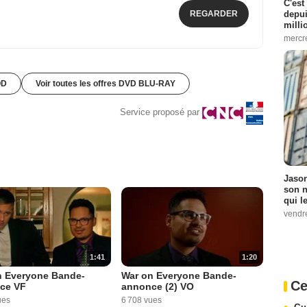
C'est
depui
REGARDER
milli
mercr
OD
Voir toutes les offres DVD BLU-RAY
Service proposé par
Jason
son n
qui le
vendre
1:41
1:20
n Everyone Bande-
War on Everyone Bande-
Ce
ce VF
annonce (2) VO
ues
6 708 vues