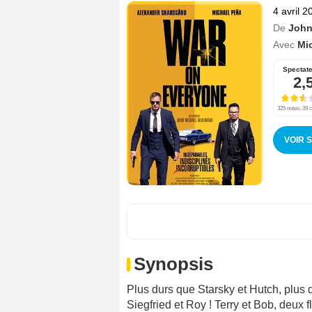
4 avril 2
De
John
Avec
Mi
Spectat
2,
325 notes, 39 c
VOIR 
Synopsis
Plus durs que Starsky et Hutch, plus 
Siegfried et Roy ! Terry et Bob, deux 