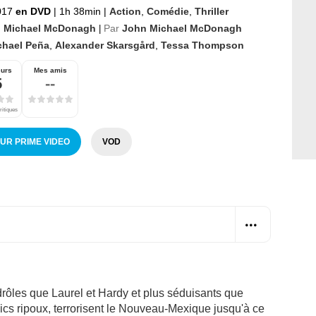
017
en DVD
|
1h 38min
|
Action
,
Comédie
,
Thriller
 Michael McDonagh
Par
John Michael McDonagh
|
chael Peña
,
Alexander Skarsgård
,
Tessa Thompson
eurs
Mes amis
5
--
ritiques
SUR PRIME VIDEO
VOD
drôles que Laurel et Hardy et plus séduisants que
flics ripoux, terrorisent le Nouveau-Mexique jusqu'à ce