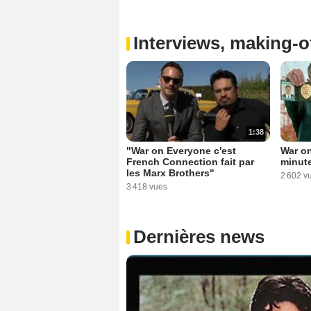
Interviews, making-of
1:38
"War on Everyone c'est
War o
French Connection fait par
minut
les Marx Brothers"
2 602 v
3 418 vues
Dernières news