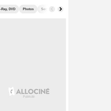
u-Ray, DVD
Photos
Secrets de tournage
Récompenses
F