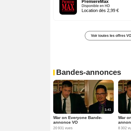
PremiereMax
Disponible en HD
Location dès 2,99 €
Voir toutes les offres V
Bandes-annonces
1:41
War on Everyone Bande-
War o
annonce VO
annon
20 931 vues
8 302 v