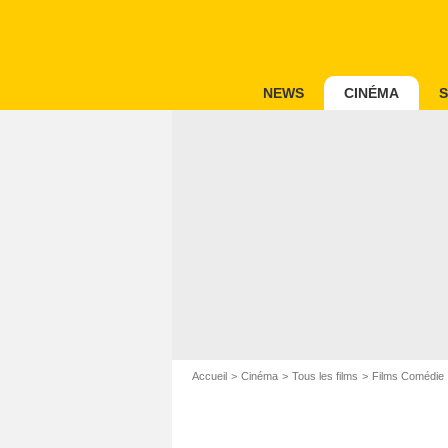
NEWS
CINÉMA
S
Accueil
Cinéma
Tous les films
Films Comédie