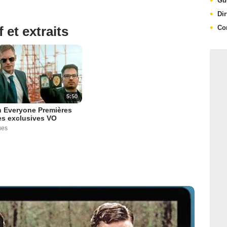
Gu
Di
Co
 et extraits
5:50
n Everyone Premières
es exclusives VO
ues