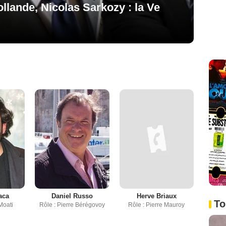
llande, Nicolas Sarkozy : la Ve
aca
Daniel Russo
Herve Briaux
To
Moati
Rôle : Pierre Bérégovoy
Rôle : Pierre Mauroy