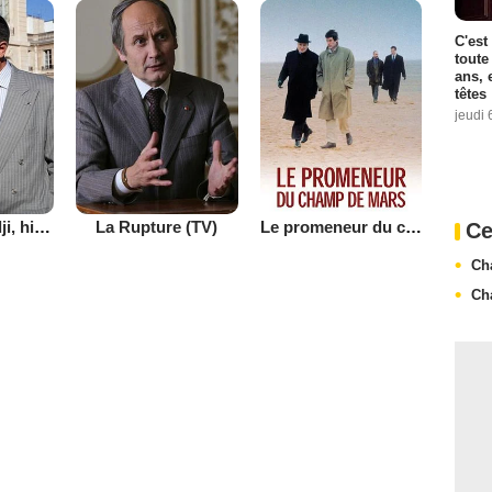
C'est
toute
ans, 
têtes
jeudi 
L'Affaire Gordji, histoire d'une cohabitation
La Rupture (TV)
Le promeneur du champ de Mars
Ce
Ch
Ch