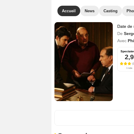
Accueil
News
Casting
Pho
Date de 
De
Serg
Avec
Ph
Spectate
2,9
1 note