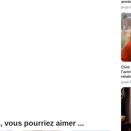
année
jeudi 
Clint
l'act
relat
jeudi 
, vous pourriez aimer ...