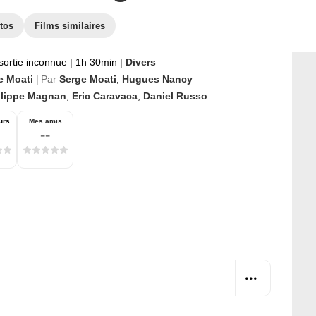
tos
Films similaires
sortie inconnue
|
1h 30min
|
Divers
e Moati
Par
Serge Moati
,
Hugues Nancy
|
ilippe Magnan
,
Eric Caravaca
,
Daniel Russo
urs
Mes amis
--