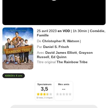
25 avril 2023
en VOD
|
1h 30min
|
Comédie
,
Famille
De
Christopher R. Watson
|
Par
Daniel S. Frisch
Avec
David James Elliott
,
Grayson
Russell
,
Ed Quinn
Titre original
The Rainbow Tribe
Dès 8 ans
Spectateurs
Mes amis
3,5
--
32 notes, 2 critiques