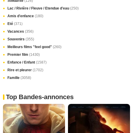
Solidarité
(126)
Lac / Rivière / Fleuve / Etendue d'eau
(250)
Amis d'enfance
(180)
Eté
(371)
Vacances
(356)
Souvenirs
(355)
Meilleurs films "feel good"
(260)
Premier film
(1430)
Enfance / Enfant
(1587)
Rire et pleurer
(1702)
Famille
(3058)
Top Bandes-annonces