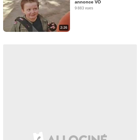
annonce VO
9 883 vues
2:26