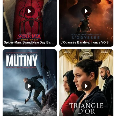
Spider-Man: Brand New Day Bande-annonce VO STFR
L'Odyssée Bande-annonce VO STFR