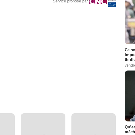
Service proposé par
Ce so
Impos
thrill
vendr
Qu’es
méch