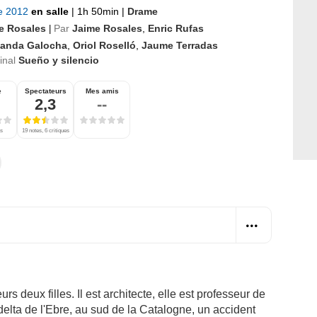
re 2012
en salle
|
1h 50min
|
Drame
e Rosales
Par
Jaime Rosales
,
Enric Rufas
|
landa Galocha
,
Oriol Roselló
,
Jaume Terradas
ginal
Sueño y silencio
e
Spectateurs
Mes amis
2,3
--
es
19 notes, 6 critiques
rs deux filles. Il est architecte, elle est professeur de
elta de l'Ebre, au sud de la Catalogne, un accident