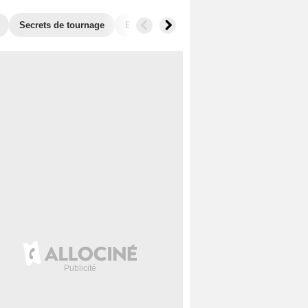
Secrets de tournage
Box Office
Récompenses
Films si