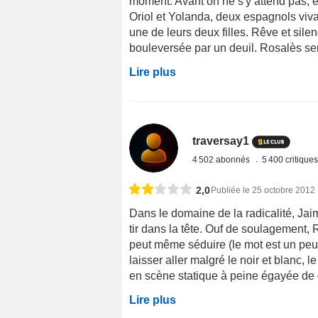
moment. Avant on ne s'y attend pas, et
Oriol et Yolanda, deux espagnols viv
une de leurs deux filles. Rêve et silenc
bouleversée par un deuil. Rosalès semb
Lire plus
traversay1
4 502 abonnés
5 400 critique
2,0
Publiée le 25 octobre 2012
Dans le domaine de la radicalité, Jai
tir dans la tête. Ouf de soulagement, 
peut même séduire (le mot est un peu f
laisser aller malgré le noir et blanc,
en scène statique à peine égayée de 
Lire plus