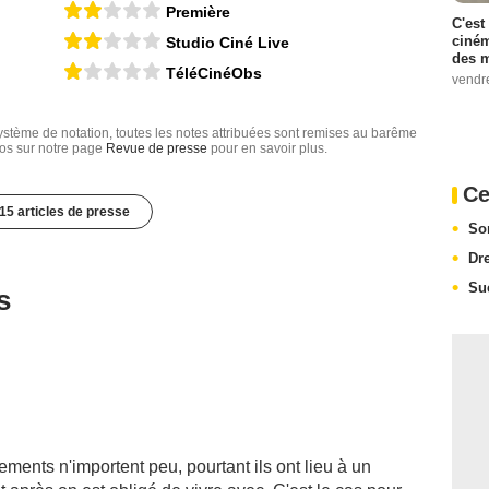
Première
C'est
ciném
Studio Ciné Live
des m
TéléCinéObs
vendr
tème de notation, toutes les notes attribuées sont remises au barême
nfos sur notre page
Revue de presse
pour en savoir plus.
Ce
15 articles de presse
So
Dr
Su
s
ents n'importent peu, pourtant ils ont lieu à un