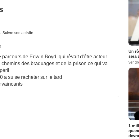
s
Suivre son activité
3
Un rô
 le parcours de Edwin Boyd, qui rêvait d'être acteur
sera 
vendr
es chemins des braquages et de la prison ce qui va
péril
 a su se racheter sur le tard
onvaincants
1 mil
quand
devra