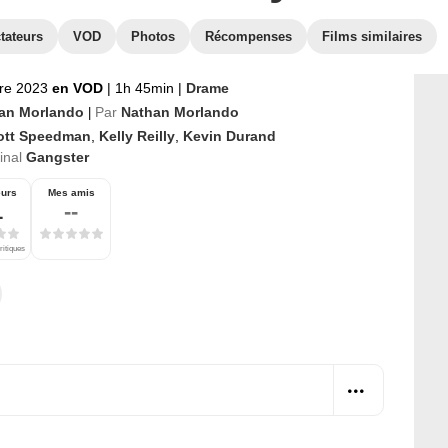
tateurs
VOD
Photos
Récompenses
Films similaires
re 2023
en VOD
|
1h 45min
|
Drame
an Morlando
Par
Nathan Morlando
|
ott Speedman
,
Kelly Reilly
,
Kevin Durand
ginal
Gangster
eurs
Mes amis
1
--
ritiques