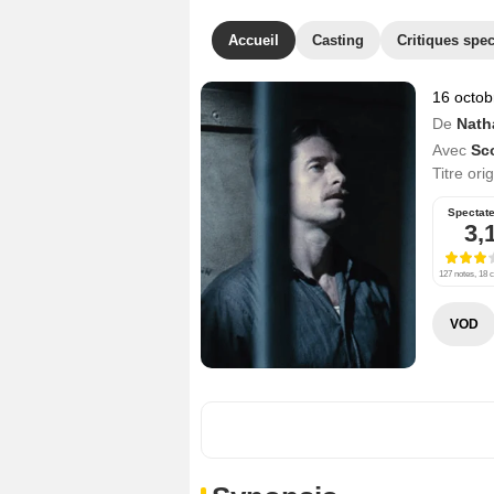
Accueil
Casting
Critiques spec
16 octob
De
Nath
Avec
Sc
Titre ori
Spectat
3,
127 notes, 18 c
VOD