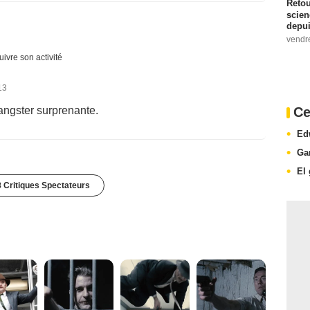
Retou
scien
depui
vendr
uivre son activité
13
Ce
gangster surprenante.
Ed
Ga
El
 Critiques Spectateurs