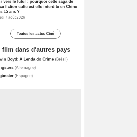
r vers le futur : pourquoi cette saga de
ce-fiction culte est-elle interdite en Chine
s 15 ans ?
edi 7 août 2026
Toutes les actus Ciné
 film dans d'autres pays
win Boyd: A Lenda do Crime
(Brésil)
ngsters
(Allemagne)
 gánster
(Espagne)