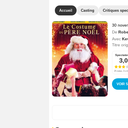
Accueil
Casting
Critiques spec
30 nove
De
Rober
Avec
Ke
Titre ori
Spectate
3,0
25 notes, 3 cri
VOIR 