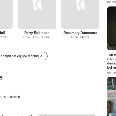
mercr
all
Derry Robinson
Rosemary Dunsmore
Baxter
Rôle : Kris Krandall
Rôle : Marge
"Un h
 complet et équipe technique
risqu
des r
bel 
mercr
s
re son activité