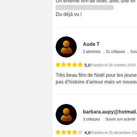
Un énième film de Noël, avec une fin 
Du déjà vu !
Aude T
2 abonnés
31 critiques
Suiv
5,0
Publiée le 28 octobre 2024
Très beau film de Noël pour les jeune
pas d'histoire d'amour mais un nouve
barbara.aupy@hotmail.
3 critiques
Suivre son activité
4,0
Publiée le 25 décembre 20