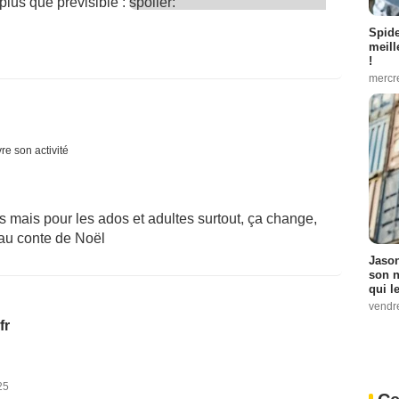
plus que prévisible :
spoiler:
Spid
meill
!
mercr
re son activité
s mais pour les ados et adultes surtout, ça change,
au conte de Noël
Jason
son n
qui le
vendre
fr
25