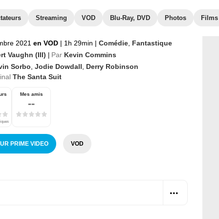
tateurs
Streaming
VOD
Blu-Ray, DVD
Photos
Films
mbre 2021
en VOD
|
1h 29min
|
Comédie
,
Fantastique
t Vaughn (III)
Par
Kevin Commins
|
vin Sorbo
,
Jodie Dowdall
,
Derry Robinson
ginal
The Santa Suit
urs
Mes amis
--
tiques
SUR PRIME VIDEO
VOD