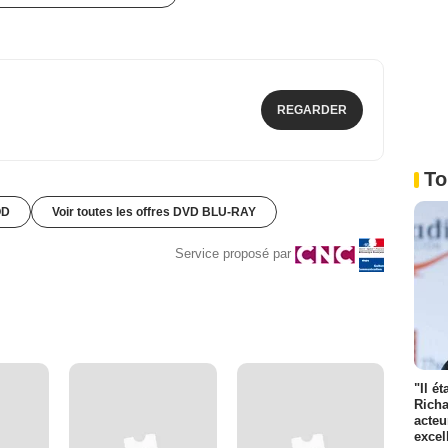
REGARDER
To
OD
Voir toutes les offres DVD BLU-RAY
Service proposé par
"Il é
Richa
acteu
excel